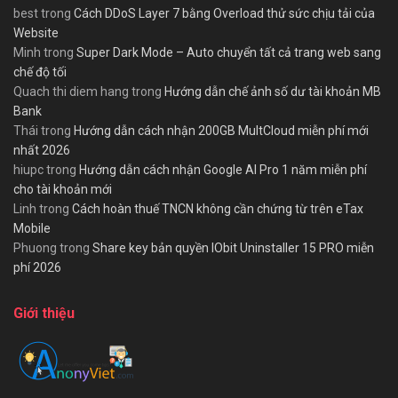
best
trong
Cách DDoS Layer 7 bằng Overload thử sức chịu tải của
Website
Minh
trong
Super Dark Mode – Auto chuyển tất cả trang web sang
chế độ tối
Quach thi diem hang
trong
Hướng dẫn chế ảnh số dư tài khoản MB
Bank
Thái
trong
Hướng dẫn cách nhận 200GB MultCloud miễn phí mới
nhất 2026
hiupc
trong
Hướng dẫn cách nhận Google AI Pro 1 năm miễn phí
cho tài khoản mới
Linh
trong
Cách hoàn thuế TNCN không cần chứng từ trên eTax
Mobile
Phuong
trong
Share key bản quyền IObit Uninstaller 15 PRO miễn
phí 2026
Giới thiệu