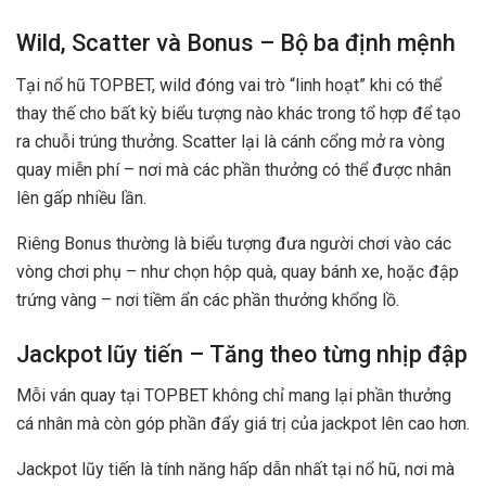
Wild, Scatter và Bonus – Bộ ba định mệnh
Tại nổ hũ TOPBET, wild đóng vai trò “linh hoạt” khi có thể
thay thế cho bất kỳ biểu tượng nào khác trong tổ hợp để tạo
ra chuỗi trúng thưởng. Scatter lại là cánh cổng mở ra vòng
quay miễn phí – nơi mà các phần thưởng có thể được nhân
lên gấp nhiều lần.
Riêng Bonus thường là biểu tượng đưa người chơi vào các
vòng chơi phụ – như chọn hộp quà, quay bánh xe, hoặc đập
trứng vàng – nơi tiềm ẩn các phần thưởng khổng lồ.
Jackpot lũy tiến – Tăng theo từng nhịp đập
Mỗi ván quay tại TOPBET không chỉ mang lại phần thưởng
cá nhân mà còn góp phần đẩy giá trị của jackpot lên cao hơn.
Jackpot lũy tiến là tính năng hấp dẫn nhất tại nổ hũ, nơi mà