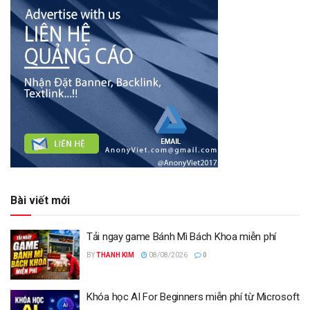
Bài viết mới
Tải ngay game Bánh Mì Bách Khoa miễn phí
BY
THANH KIM
08/08/2026
0
Khóa học AI For Beginners miễn phí từ Microsoft