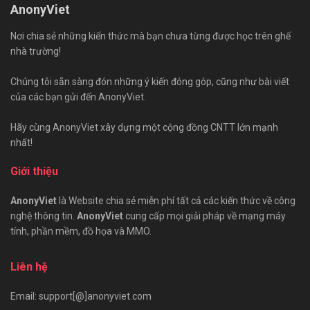
AnonyViet
Nơi chia sẻ những kiến thức mà bạn chưa từng được học trên ghế
nhà trường!
Chúng tôi sẵn sàng đón những ý kiến đóng góp, cũng như bài viết
của các bạn gửi đến AnonyViet.
Hãy cùng AnonyViet xây dựng một cộng đồng CNTT lớn mạnh
nhất!
Giới thiệu
AnonyViet
là Website chia sẻ miễn phí tất cả các kiến thức về công
nghệ thông tin.
AnonyViet
cung cấp mọi giải pháp về mạng máy
tính, phần mềm, đồ họa và MMO.
Liên hệ
Email: support[@]anonyviet.com