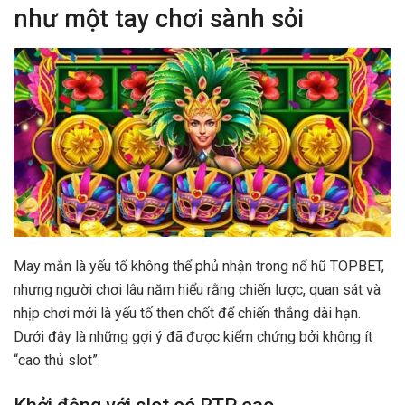
như một tay chơi sành sỏi
May mắn là yếu tố không thể phủ nhận trong nổ hũ TOPBET,
nhưng người chơi lâu năm hiểu rằng chiến lược, quan sát và
nhịp chơi mới là yếu tố then chốt để chiến thắng dài hạn.
Dưới đây là những gợi ý đã được kiểm chứng bởi không ít
“cao thủ slot”.