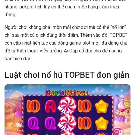
những jackpot tích lũy có thể chạm mốc hàng trăm triệu
đồng.
Người chơi không phải mòn mỏi chờ đợi mà có thể “nổ lớn”
chỉ sau một cú click đúng thời điểm. Thêm vào đó, TOPBET
còn cập nhật liên tục các dòng game slot mới, đa dạng chủ
đề từ thần thoại, viễn tưởng, Ai Cập cổ đại cho đến sòng
bạc hiện đại.
Luật chơi nổ hũ TOPBET đơn giản