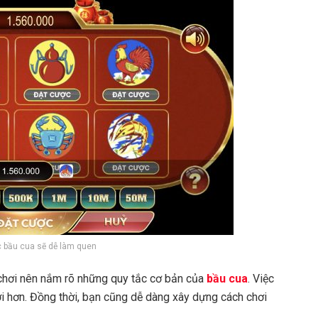
 bầu cua sẽ dễ làm quen
 chơi nên nắm rõ những quy tắc cơ bản của
bầu cua
. Việc
 lợi hơn. Đồng thời, bạn cũng dễ dàng xây dựng cách chơi