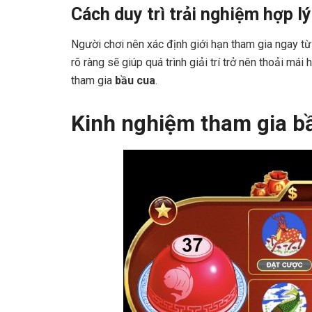
Cách duy trì trải nghiệm hợp lý
Người chơi nên xác định giới hạn tham gia ngay t
rõ ràng sẽ giúp quá trình giải trí trở nên thoải m
tham gia
bầu cua
.
Kinh nghiệm tham gia bầ