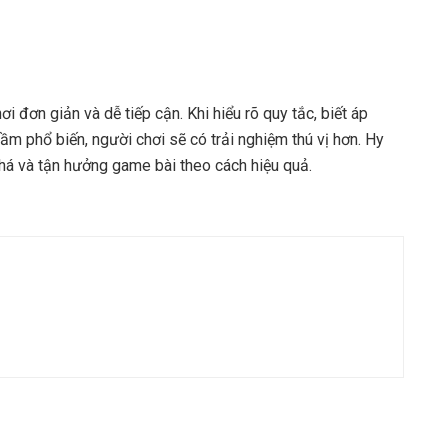
ơi đơn giản và dễ tiếp cận. Khi hiểu rõ quy tắc, biết áp
ầm phổ biến, người chơi sẽ có trải nghiệm thú vị hơn. Hy
phá và tận hưởng game bài theo cách hiệu quả.