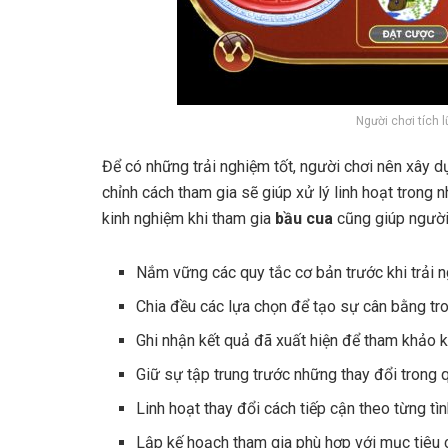
Người chơi tích l
Để có những trải nghiệm tốt, người chơi nên xây d
chỉnh cách tham gia sẽ giúp xử lý linh hoạt trong n
kinh nghiệm khi tham gia
bầu cua
cũng giúp người 
Nắm vững các quy tắc cơ bản trước khi trải n
Chia đều các lựa chọn để tạo sự cân bằng tr
Ghi nhận kết quả đã xuất hiện để tham khảo kh
Giữ sự tập trung trước những thay đổi trong q
Linh hoạt thay đổi cách tiếp cận theo từng tìn
Lập kế hoạch tham gia phù hợp với mục tiêu 