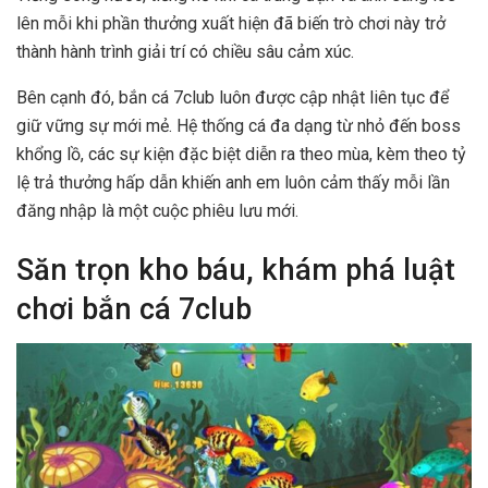
lên mỗi khi phần thưởng xuất hiện đã biến trò chơi này trở
thành hành trình giải trí có chiều sâu cảm xúc.
Bên cạnh đó, bắn cá 7club luôn được cập nhật liên tục để
giữ vững sự mới mẻ. Hệ thống cá đa dạng từ nhỏ đến boss
khổng lồ, các sự kiện đặc biệt diễn ra theo mùa, kèm theo tỷ
lệ trả thưởng hấp dẫn khiến anh em luôn cảm thấy mỗi lần
đăng nhập là một cuộc phiêu lưu mới.
Săn trọn kho báu, khám phá luật
chơi bắn cá 7club