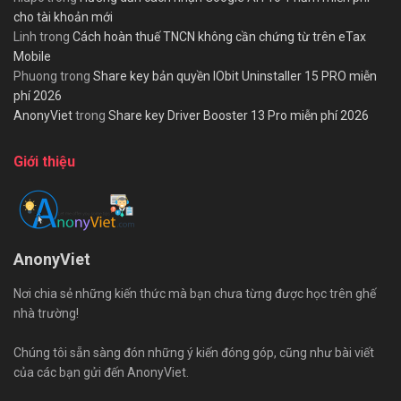
cho tài khoản mới
Linh
trong
Cách hoàn thuế TNCN không cần chứng từ trên eTax
Mobile
Phuong
trong
Share key bản quyền IObit Uninstaller 15 PRO miễn
phí 2026
AnonyViet
trong
Share key Driver Booster 13 Pro miễn phí 2026
Giới thiệu
AnonyViet
Nơi chia sẻ những kiến thức mà bạn chưa từng được học trên ghế
nhà trường!
Chúng tôi sẵn sàng đón những ý kiến đóng góp, cũng như bài viết
của các bạn gửi đến AnonyViet.