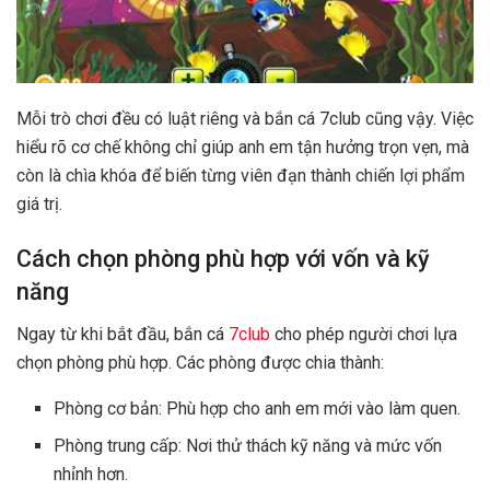
Mỗi trò chơi đều có luật riêng và bắn cá 7club cũng vậy. Việc
hiểu rõ cơ chế không chỉ giúp anh em tận hưởng trọn vẹn, mà
còn là chìa khóa để biến từng viên đạn thành chiến lợi phẩm
giá trị.
Cách chọn phòng phù hợp với vốn và kỹ
năng
Ngay từ khi bắt đầu, bắn cá
7club
cho phép người chơi lựa
chọn phòng phù hợp. Các phòng được chia thành:
Phòng cơ bản: Phù hợp cho anh em mới vào làm quen.
Phòng trung cấp: Nơi thử thách kỹ năng và mức vốn
nhỉnh hơn.