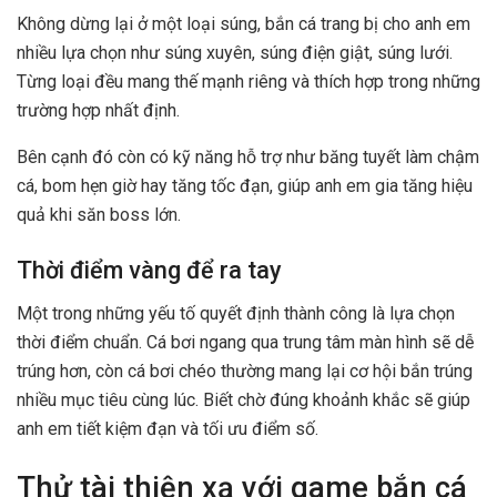
Không dừng lại ở một loại súng, bắn cá trang bị cho anh em
nhiều lựa chọn như súng xuyên, súng điện giật, súng lưới.
Từng loại đều mang thế mạnh riêng và thích hợp trong những
trường hợp nhất định.
Bên cạnh đó còn có kỹ năng hỗ trợ như băng tuyết làm chậm
cá, bom hẹn giờ hay tăng tốc đạn, giúp anh em gia tăng hiệu
quả khi săn boss lớn.
Thời điểm vàng để ra tay
Một trong những yếu tố quyết định thành công là lựa chọn
thời điểm chuẩn. Cá bơi ngang qua trung tâm màn hình sẽ dễ
trúng hơn, còn cá bơi chéo thường mang lại cơ hội bắn trúng
nhiều mục tiêu cùng lúc. Biết chờ đúng khoảnh khắc sẽ giúp
anh em tiết kiệm đạn và tối ưu điểm số.
Thử tài thiện xạ với game bắn cá