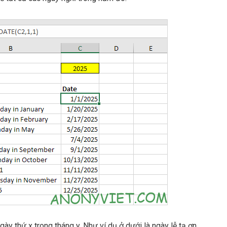
ày thứ x trong tháng y. Như ví dụ ở dưới là ngày lễ tạ ơn.