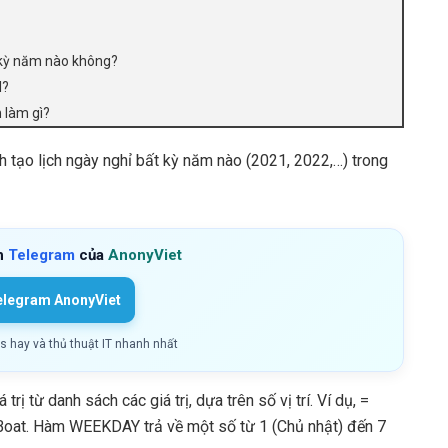
 kỳ năm nào không?
l?
 làm gì?
h tạo lịch ngày nghỉ bất kỳ năm nào (2021, 2022,…) trong
h
Telegram
của
AnonyViet
elegram AnonyViet
ls hay và thủ thuật IT nhanh nhất
ị từ danh sách các giá trị, dựa trên số vị trí. Ví dụ, =
ề Boat. Hàm WEEKDAY trả về một số từ 1 (Chủ nhật) đến 7