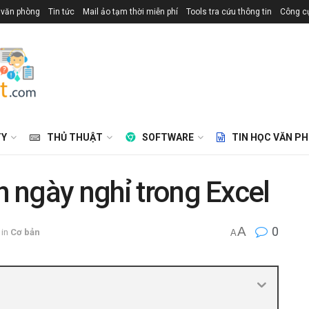
 văn phòng
Tin tức
Mail ảo tạm thời miễn phí
Tools tra cứu thông tin
Công cụ
TY
THỦ THUẬT
SOFTWARE
TIN HỌC VĂN P
h ngày nghỉ trong Excel
A
0
in
Cơ bản
A