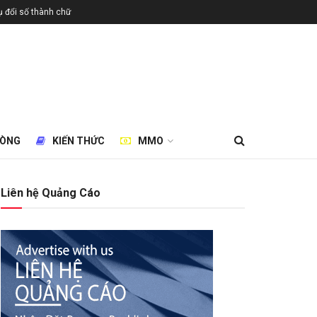
 đổi số thành chữ
HÒNG
KIẾN THỨC
MMO
Liên hệ Quảng Cáo