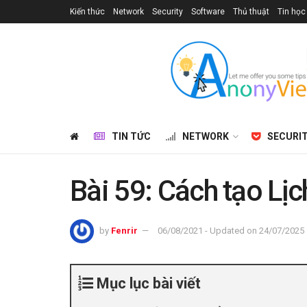
Kiến thức
Network
Security
Software
Thủ thuật
Tin học
TIN TỨC
NETWORK
SECURI
Bài 59: Cách tạo Lịc
by
Fenrir
06/08/2021 - Updated on 24/07/2025
Mục lục bài viết