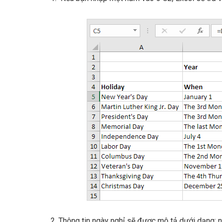
2. Thông tin ngày nghỉ sẽ được mô tả dưới dạng: ng