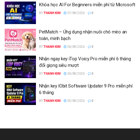
Khóa học AI For Beginners miễn phí từ Microsoft
BY
THANH KIM
07/08/2026
0
PetMatch – Ứng dụng nhận nuôi chó mèo an
toàn, minh bạch
BY
THANH KIM
06/08/2026
0
Nhận ngay key iTop Voicy Pro miễn phí 6 tháng
đổi giọng siêu mượt
BY
THANH KIM
06/08/2026
0
Nhận key IObit Software Updater 9 Pro miễn phí
6 tháng
BY
THANH KIM
05/08/2026
0