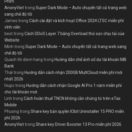
Phim
AnonyViet
trong
Super Dark Mode – Auto chuyển tất cả trang web
sang chế độ tối
James
trong
Cách cài đặt và kích hoạt Office 2024 LTSC miễn phí
vĩnh viễn
best
trong
Cách DDoS Layer 7 bằng Overload thử sức chịu tải của
Website
Minh
trong
Super Dark Mode – Auto chuyển tất cả trang web sang
chế độ tối
Quach thi diem hang
trong
Hướng dẫn chế ảnh số dư tài khoản MB
Bank
Thái
trong
Hướng dẫn cách nhận 200GB MultCloud miễn phí mới
nhất 2026
hiupc
trong
Hướng dẫn cách nhận Google AI Pro 1 năm miễn phí
cho tài khoản mới
Linh
trong
Cách hoàn thuế TNCN không cần chứng từ trên eTax
Mobile
Phuong
trong
Share key bản quyền IObit Uninstaller 15 PRO miễn
phí 2026
AnonyViet
trong
Share key Driver Booster 13 Pro miễn phí 2026