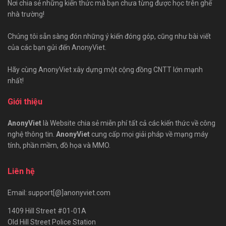
Nơi chia sẻ những kiến thức mà bạn chưa từng được học trên ghế
nhà trường!
Chúng tôi sẵn sàng đón những ý kiến đóng góp, cũng như bài viết
của các bạn gửi đến AnonyViet.
Hãy cùng AnonyViet xây dựng một cộng đồng CNTT lớn mạnh
nhất!
Giới thiệu
AnonyViet
là Website chia sẻ miễn phí tất cả các kiến thức về công
nghệ thông tin.
AnonyViet
cung cấp mọi giải pháp về mạng máy
tính, phần mềm, đồ họa và MMO.
Liên hệ
Email: support[@]anonyviet.com
1409 Hill Street #01-01A
Old Hill Street Police Station