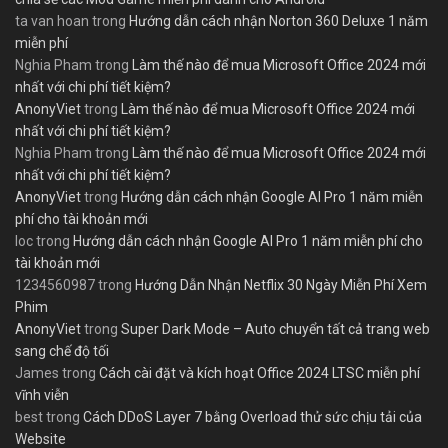
ta van hoan
trong
Hướng dẫn cách nhận Norton 360 Deluxe 1 năm
miễn phí
Nghia Pham
trong
Làm thế nào để mua Microsoft Office 2024 mới
nhất với chi phí tiết kiệm?
AnonyViet
trong
Làm thế nào để mua Microsoft Office 2024 mới
nhất với chi phí tiết kiệm?
Nghia Pham
trong
Làm thế nào để mua Microsoft Office 2024 mới
nhất với chi phí tiết kiệm?
AnonyViet
trong
Hướng dẫn cách nhận Google AI Pro 1 năm miễn
phí cho tài khoản mới
loc
trong
Hướng dẫn cách nhận Google AI Pro 1 năm miễn phí cho
tài khoản mới
1234560987
trong
Hướng Dẫn Nhận Netflix 30 Ngày Miễn Phí Xem
Phim
AnonyViet
trong
Super Dark Mode – Auto chuyển tất cả trang web
sang chế độ tối
James
trong
Cách cài đặt và kích hoạt Office 2024 LTSC miễn phí
vĩnh viễn
best
trong
Cách DDoS Layer 7 bằng Overload thử sức chịu tải của
Website