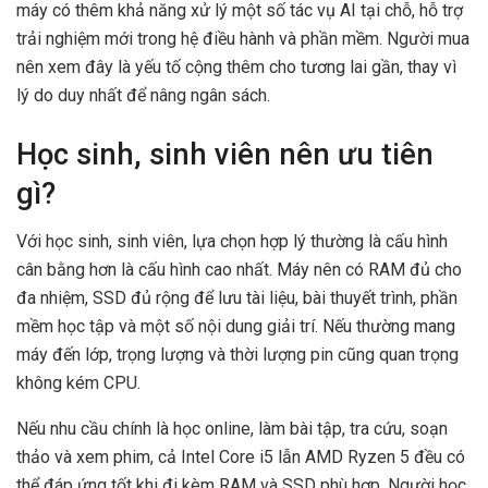
máy có thêm khả năng xử lý một số tác vụ AI tại chỗ, hỗ trợ
trải nghiệm mới trong hệ điều hành và phần mềm. Người mua
nên xem đây là yếu tố cộng thêm cho tương lai gần, thay vì
lý do duy nhất để nâng ngân sách.
Học sinh, sinh viên nên ưu tiên
gì?
Với học sinh, sinh viên, lựa chọn hợp lý thường là cấu hình
cân bằng hơn là cấu hình cao nhất. Máy nên có RAM đủ cho
đa nhiệm, SSD đủ rộng để lưu tài liệu, bài thuyết trình, phần
mềm học tập và một số nội dung giải trí. Nếu thường mang
máy đến lớp, trọng lượng và thời lượng pin cũng quan trọng
không kém CPU.
Nếu nhu cầu chính là học online, làm bài tập, tra cứu, soạn
thảo và xem phim, cả Intel Core i5 lẫn AMD Ryzen 5 đều có
thể đáp ứng tốt khi đi kèm RAM và SSD phù hợp. Người học