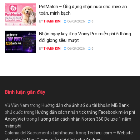
PetMatch – Ứng dụng nhận nuôi chó mèo an
toàn, minh bạch
BY
THANH KIM
06/08/2026
0
Nhận ngay key iTop Voicy Pro miễn phí 6 tháng
đổi giọng siêu mượt
BY
THANH KIM
06/08/2026
0
Bình luận gần đây
Vũ Văn Nam
trong
Hướng dẫn chế ảnh số dư tài khoản MB Bank
phú quốc
trong
Hướng dẫn cách nhận tick trắng Facebook miễn phí
AnonyViet
trong
Hướng dẫn cách nhận Norton 360 Deluxe 1 năm
miễn phí
Colonia del Sacramento Lighthouse
trong
Techvui.com – Website
chia sẻ các Mod Game miễn phí dành cho Android