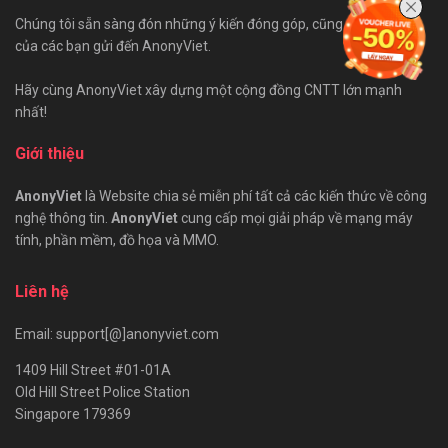
Chúng tôi sẵn sàng đón những ý kiến đóng góp, cũng như bài viết
của các bạn gửi đến AnonyViet.
Hãy cùng AnonyViet xây dựng một cộng đồng CNTT lớn mạnh
nhất!
Giới thiệu
AnonyViet
là Website chia sẻ miễn phí tất cả các kiến thức về công
nghệ thông tin.
AnonyViet
cung cấp mọi giải pháp về mạng máy
tính, phần mềm, đồ họa và MMO.
Liên hệ
Email: support[@]anonyviet.com
1409 Hill Street #01-01A
Old Hill Street Police Station
Singapore 179369