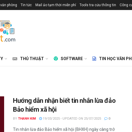
 văn phòng
Tin tức
Mail ảo tạm thời miễn phí
Tools tra cứu thông tin
Công cụ
TY
THỦ THUẬT
SOFTWARE
TIN HỌC VĂN P
Hướng dẫn nhận biết tin nhắn lừa đảo
Bảo hiểm xã hội
BY
THANH KIM
19/03/2025 - UPDATED ON 25/07/2025
0
Tin nhắn lừa đảo Bảo hiểm xã hội (BHXH) ngày càng trở