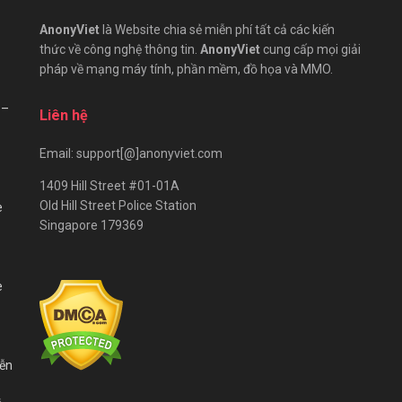
AnonyViet
là Website chia sẻ miễn phí tất cả các kiến
thức về công nghệ thông tin.
AnonyViet
cung cấp mọi giải
pháp về mạng máy tính, phần mềm, đồ họa và MMO.
 –
Liên hệ
Email: support[@]anonyviet.com
1409 Hill Street #01-01A
Old Hill Street Police Station
e
Singapore 179369
e
iễn