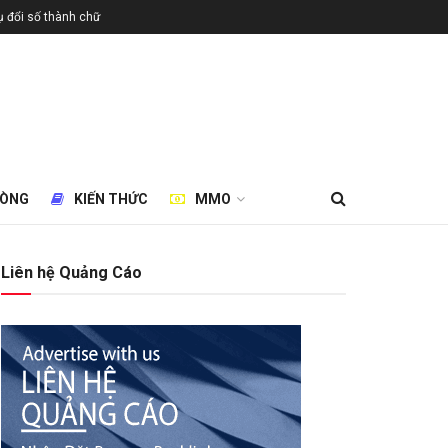
 đổi số thành chữ
HÒNG
KIẾN THỨC
MMO
Liên hệ Quảng Cáo