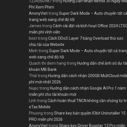
1234560987
trong
Hướng Dẫn Nhận Netflix 30 Ngày Mi
Phí Xem Phim
AnonyViet
trong
Super Dark Mode – Auto chuyển tất c
trang web sang chế độ tối
James
trong
Cách cài đặt và kích hoạt Office 2024 LTS
miễn phí vĩnh viễn
best
trong
Cách DDoS Layer 7 bằng Overload thử sức
chịu tải của Website
Minh
trong
Super Dark Mode – Auto chuyển tất cả tran
web sang chế độ tối
Quach thi diem hang
trong
Hướng dẫn chế ảnh số dư tà
khoản MB Bank
Thái
trong
Hướng dẫn cách nhận 200GB MultCloud miễ
phí mới nhất 2026
hiupc
trong
Hướng dẫn cách nhận Google AI Pro 1 năm
miễn phí cho tài khoản mới
Linh
trong
Cách hoàn thuế TNCN không cần chứng từ t
eTax Mobile
Phuong
trong
Share key bản quyền IObit Uninstaller 15
PRO miễn phí 2026
AnonyViet
trong
Share key Driver Booster 13 Pro miễn