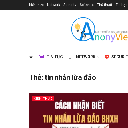
Kiến thức
Network
Security
Software
Thủ thuật
Tin học
TIN TỨC
NETWORK
SECURI
Thẻ:
tin nhắn lừa đảo
KIẾN THỨC