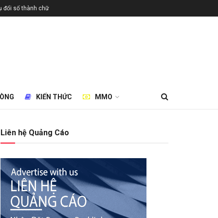
 đổi số thành chữ
HÒNG
KIẾN THỨC
MMO
Liên hệ Quảng Cáo