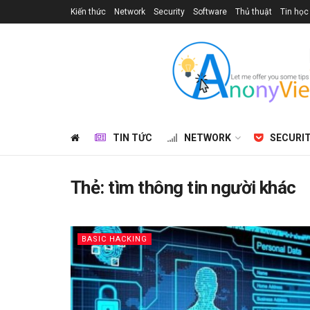
Kiến thức
Network
Security
Software
Thủ thuật
Tin học
TIN TỨC
NETWORK
SECURI
Thẻ:
tìm thông tin người khác
BASIC HACKING