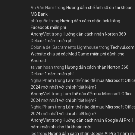
Vũ Văn Nam
trong
Hướng dẫn chế ảnh số dư tài khoản
MB Bank
phú quốc
trong
Hướng dẫn cách nhận tick trắng
Facebook miễn phí
AnonyViet
trong
Hướng dẫn cách nhận Norton 360
Deluxe 1 năm miễn phí
Colonia del Sacramento Lighthouse
trong
Techvui.com
Website chia sẻ các Mod Game miễn phí dành cho
Android
ta van hoan
trong
Hướng dẫn cách nhận Norton 360
Deluxe 1 năm miễn phí
Nghia Pham
trong
Làm thế nào để mua Microsoft Offic
2024 mới nhất với chi phí tiết kiệm?
AnonyViet
trong
Làm thế nào để mua Microsoft Office
2024 mới nhất với chi phí tiết kiệm?
Nghia Pham
trong
Làm thế nào để mua Microsoft Offic
2024 mới nhất với chi phí tiết kiệm?
AnonyViet
trong
Hướng dẫn cách nhận Google AI Pro 1
năm miễn phí cho tài khoản mới
loc
trong
Hướng dẫn cách nhận Google AI Pro 1 năm m