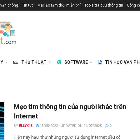
 văn phòng
Tin tức
Mail ảo tạm thời miễn phí
Tools tra cứu thông tin
Công cụ
TY
THỦ THUẬT
SOFTWARE
TIN HỌC VĂN P
Mẹo tìm thông tin của người khác trên
Internet
BY
ELLYX13
15/05/2022 - UPDATED ON 24/07/2025
0
Hiện nay hầu như những người sử dụng Internet đều có