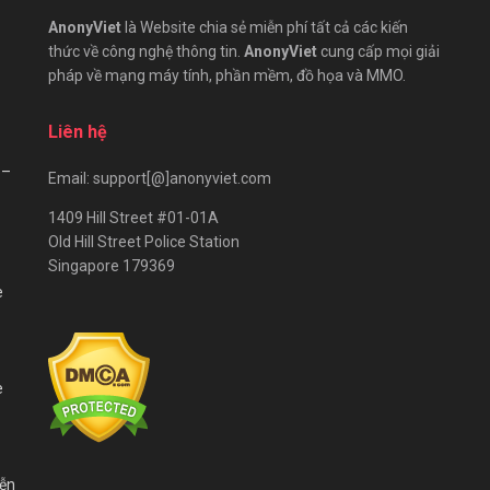
AnonyViet
là Website chia sẻ miễn phí tất cả các kiến
thức về công nghệ thông tin.
AnonyViet
cung cấp mọi giải
pháp về mạng máy tính, phần mềm, đồ họa và MMO.
Liên hệ
 –
Email: support[@]anonyviet.com
1409 Hill Street #01-01A
Old Hill Street Police Station
Singapore 179369
e
e
iễn