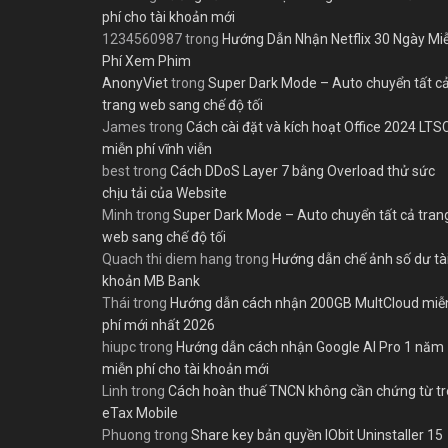
phí cho tài khoản mới
1234560987
trong
Hướng Dẫn Nhận Netflix 30 Ngày Mi
Phí Xem Phim
AnonyViet
trong
Super Dark Mode – Auto chuyển tất c
trang web sang chế độ tối
James
trong
Cách cài đặt và kích hoạt Office 2024 LTS
miễn phí vĩnh viễn
best
trong
Cách DDoS Layer 7 bằng Overload thử sức
chịu tải của Website
Minh
trong
Super Dark Mode – Auto chuyển tất cả tran
web sang chế độ tối
Quach thi diem hang
trong
Hướng dẫn chế ảnh số dư tà
khoản MB Bank
Thái
trong
Hướng dẫn cách nhận 200GB MultCloud miễ
phí mới nhất 2026
hiupc
trong
Hướng dẫn cách nhận Google AI Pro 1 năm
miễn phí cho tài khoản mới
Linh
trong
Cách hoàn thuế TNCN không cần chứng từ t
eTax Mobile
Phuong
trong
Share key bản quyền IObit Uninstaller 15