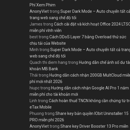
Phí Xem Phim
AnonyViet
trong
Super Dark Mode – Auto chuyển tất c
trang web sang chế độ tối
James
trong
Cách cài đặt và kích hoạt Office 2024 LTS
miễn phí vĩnh viễn
best
trong
Cách DDoS Layer 7 bằng Overload thử sức
chịu tải của Website
Minh
trong
Super Dark Mode – Auto chuyển tất cả tran
web sang chế độ tối
Quach thi diem hang
trong
Hướng dẫn chế ảnh số dư tà
khoản MB Bank
Thái
trong
Hướng dẫn cách nhận 200GB MultCloud miễ
phí mới nhất 2026
hiupc
trong
Hướng dẫn cách nhận Google AI Pro 1 năm
miễn phí cho tài khoản mới
Linh
trong
Cách hoàn thuế TNCN không cần chứng từ t
eTax Mobile
Phuong
trong
Share key bản quyền IObit Uninstaller 15
PRO miễn phí 2026
AnonyViet
trong
Share key Driver Booster 13 Pro miễn