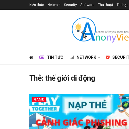
Kiến thức
Network
Security
Software
Thủ thuật
Tin học
TIN TỨC
NETWORK
SECURI
Thẻ:
thế giới di động
GAME