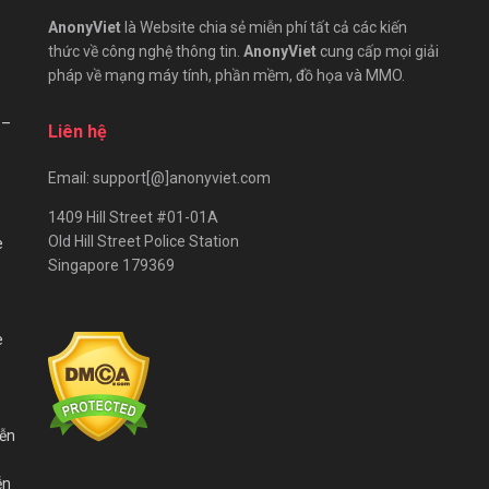
AnonyViet
là Website chia sẻ miễn phí tất cả các kiến
thức về công nghệ thông tin.
AnonyViet
cung cấp mọi giải
pháp về mạng máy tính, phần mềm, đồ họa và MMO.
 –
Liên hệ
Email: support[@]anonyviet.com
1409 Hill Street #01-01A
Old Hill Street Police Station
e
Singapore 179369
e
iễn
ễn