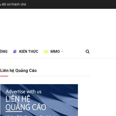
 đổi số thành chữ
HÒNG
KIẾN THỨC
MMO
Liên hệ Quảng Cáo