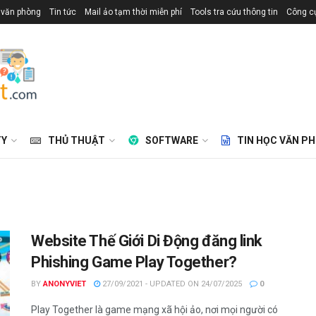
 văn phòng
Tin tức
Mail ảo tạm thời miễn phí
Tools tra cứu thông tin
Công cụ
TY
THỦ THUẬT
SOFTWARE
TIN HỌC VĂN P
Website Thế Giới Di Động đăng link
Phishing Game Play Together?
BY
ANONYVIET
27/09/2021 - UPDATED ON 24/07/2025
0
Play Together là game mạng xã hội ảo, nơi mọi người có