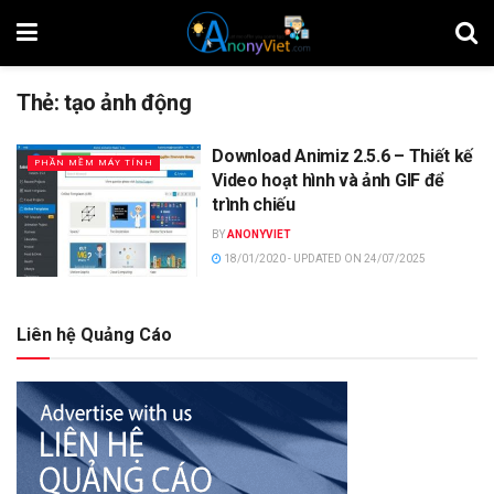
Thẻ:
tạo ảnh động
Download Animiz 2.5.6 – Thiết kế
PHẦN MỀM MÁY TÍNH
Video hoạt hình và ảnh GIF để
trình chiếu
BY
ANONYVIET
18/01/2020 - UPDATED ON 24/07/2025
Liên hệ Quảng Cáo