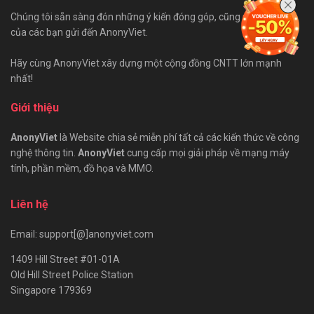
Chúng tôi sẵn sàng đón những ý kiến đóng góp, cũng như bài viết
của các bạn gửi đến AnonyViet.
Hãy cùng AnonyViet xây dựng một cộng đồng CNTT lớn mạnh
nhất!
Giới thiệu
AnonyViet
là Website chia sẻ miễn phí tất cả các kiến thức về công
nghệ thông tin.
AnonyViet
cung cấp mọi giải pháp về mạng máy
tính, phần mềm, đồ họa và MMO.
Liên hệ
Email: support[@]anonyviet.com
1409 Hill Street #01-01A
Old Hill Street Police Station
Singapore 179369