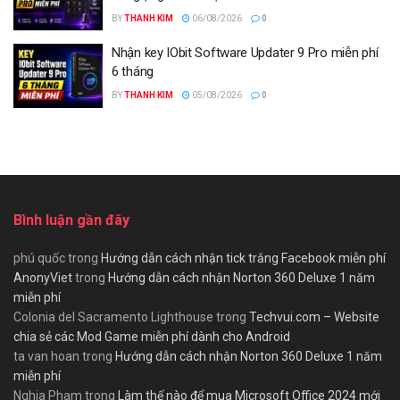
BY
THANH KIM
06/08/2026
0
Nhận key IObit Software Updater 9 Pro miễn phí
6 tháng
BY
THANH KIM
05/08/2026
0
Bình luận gần đây
phú quốc
trong
Hướng dẫn cách nhận tick trắng Facebook miễn phí
AnonyViet
trong
Hướng dẫn cách nhận Norton 360 Deluxe 1 năm
miễn phí
Colonia del Sacramento Lighthouse
trong
Techvui.com – Website
chia sẻ các Mod Game miễn phí dành cho Android
ta van hoan
trong
Hướng dẫn cách nhận Norton 360 Deluxe 1 năm
miễn phí
Nghia Pham
trong
Làm thế nào để mua Microsoft Office 2024 mới