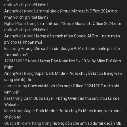
nhất với chi phí tiết kiệm?
AnonyViet
trong
Làm thế nào để mua Microsoft Office 2024 mới
nhất với chi phí tiết kiệm?
Nghia Pham
trong
Làm thế nào để mua Microsoft Office 2024 mới
nhất với chi phí tiết kiệm?
AnonyViet
trong
Hướng dẫn cách nhận Google AI Pro 1 năm miễn
phí cho tài khoản mới
loc
trong
Hướng dẫn cách nhận Google AI Pro 1 năm miễn phí cho
tài khoản mới
1234560987
trong
Hướng Dẫn Nhận Netflix 30 Ngày Miễn Phí Xem
Phim
AnonyViet
trong
Super Dark Mode – Auto chuyển tất cả trang web
sang chế độ tối
James
trong
Cách cài đặt và kích hoạt Office 2024 LTSC miễn phí
vĩnh viễn
best
trong
Cách DDoS Layer 7 bằng Overload thử sức chịu tải của
Website
Minh
trong
Super Dark Mode – Auto chuyển tất cả trang web sang
chế độ tối
Quach thi diem hang
trong
Hướng dẫn chế ảnh số dư tài khoản MB