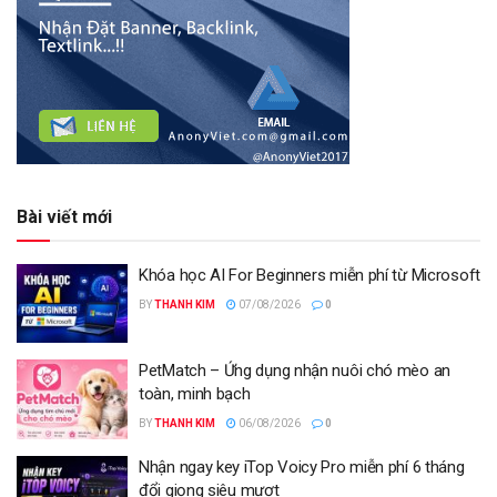
Bài viết mới
Khóa học AI For Beginners miễn phí từ Microsoft
BY
THANH KIM
07/08/2026
0
PetMatch – Ứng dụng nhận nuôi chó mèo an
toàn, minh bạch
BY
THANH KIM
06/08/2026
0
Nhận ngay key iTop Voicy Pro miễn phí 6 tháng
đổi giọng siêu mượt