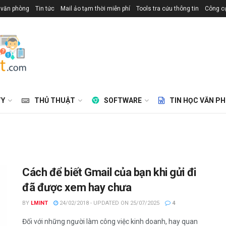
 văn phòng
Tin tức
Mail ảo tạm thời miễn phí
Tools tra cứu thông tin
Công cụ
TY
THỦ THUẬT
SOFTWARE
TIN HỌC VĂN P
Cách để biết Gmail của bạn khi gửi đi
đã được xem hay chưa
BY
LMINT
24/02/2018 - UPDATED ON 25/07/2025
4
Đối với những người làm công việc kinh doanh, hay quan