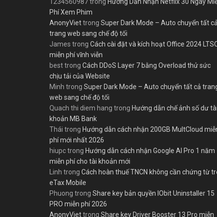
1234560987
trong
Hướng Dẫn Nhận Netflix 30 Ngày Mi
Phí Xem Phim
AnonyViet
trong
Super Dark Mode – Auto chuyển tất c
trang web sang chế độ tối
James
trong
Cách cài đặt và kích hoạt Office 2024 LTS
miễn phí vĩnh viễn
best
trong
Cách DDoS Layer 7 bằng Overload thử sức
chịu tải của Website
Minh
trong
Super Dark Mode – Auto chuyển tất cả tran
web sang chế độ tối
Quach thi diem hang
trong
Hướng dẫn chế ảnh số dư tà
khoản MB Bank
Thái
trong
Hướng dẫn cách nhận 200GB MultCloud miễ
phí mới nhất 2026
hiupc
trong
Hướng dẫn cách nhận Google AI Pro 1 năm
miễn phí cho tài khoản mới
Linh
trong
Cách hoàn thuế TNCN không cần chứng từ t
eTax Mobile
Phuong
trong
Share key bản quyền IObit Uninstaller 15
PRO miễn phí 2026
AnonyViet
trong
Share key Driver Booster 13 Pro miễn