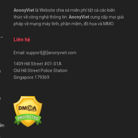
AnonyViet
là Website chia sẻ miễn phí tất cả các kiến
thức về công nghệ thông tin.
AnonyViet
cung cấp mọi giải
pháp về mạng máy tính, phần mềm, đồ họa và MMO.
 –
Liên hệ
Email: support[@]anonyviet.com
1409 Hill Street #01-01A
Old Hill Street Police Station
e
Singapore 179369
e
iễn