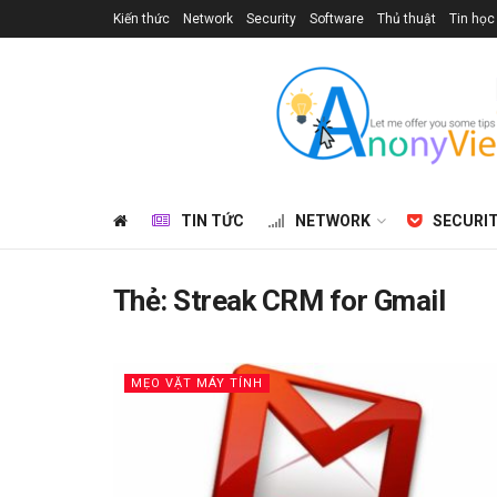
Kiến thức
Network
Security
Software
Thủ thuật
Tin học
TIN TỨC
NETWORK
SECURI
Thẻ:
Streak CRM for Gmail
MẸO VẶT MÁY TÍNH