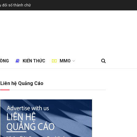
 đổi số thành chữ
HÒNG
KIẾN THỨC
MMO
Liên hệ Quảng Cáo