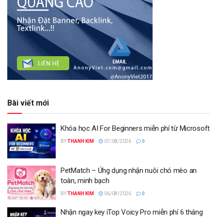
Bài viết mới
Khóa học AI For Beginners miễn phí từ Microsoft
BY
THANH KIM
07/08/2026
0
PetMatch – Ứng dụng nhận nuôi chó mèo an
toàn, minh bạch
BY
THANH KIM
06/08/2026
0
Nhận ngay key iTop Voicy Pro miễn phí 6 tháng