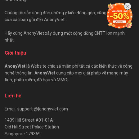
Chúng tôi sẵn sàng đón những ý kiến đóng góp, cũng như bài viết
của các bạn gửi đến AnonyViet.
Hãy cùng AnonyViet xây dựng một cộng đồng CNTT lớn mạnh
nhất!
Giới thiệu
AnonyViet
là Website chia sẻ miễn phí tất cả các kiến thức về công
nghệ thông tin.
AnonyViet
cung cấp mọi giải pháp về mạng máy
tính, phần mềm, đồ họa và MMO.
Liên hệ
Email: support[@]anonyviet.com
1409 Hill Street #01-01A
Old Hill Street Police Station
Singapore 179369