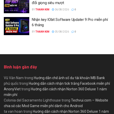
đổi giọng siêu mượt
BY
THANH KIM
06/08/2026
0
Nhận key IObit Software Updater 9 Pro miễn phí
6 tháng
BY
THANH KIM
05/08/2026
0
Bình luận gần đây
Vũ Văn Nam
trong
Hướng dẫn chế ảnh số dư tài khoản MB Bank
phú quốc
trong
Hướng dẫn cách nhận tick trắng Facebook miễn phí
AnonyViet
trong
Hướng dẫn cách nhận Norton 360 Deluxe 1 năm
miễn phí
Colonia del Sacramento Lighthouse
trong
Techvui.com – Website
chia sẻ các Mod Game miễn phí dành cho Android
ta van hoan
trong
Hướng dẫn cách nhận Norton 360 Deluxe 1 năm