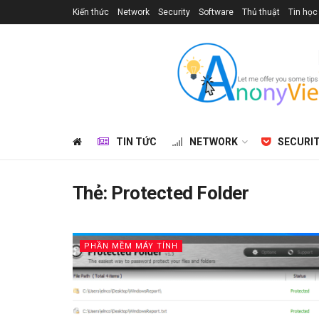
Kiến thức
Network
Security
Software
Thủ thuật
Tin học
TIN TỨC
NETWORK
SECURI
Thẻ:
Protected Folder
PHẦN MỀM MÁY TÍNH