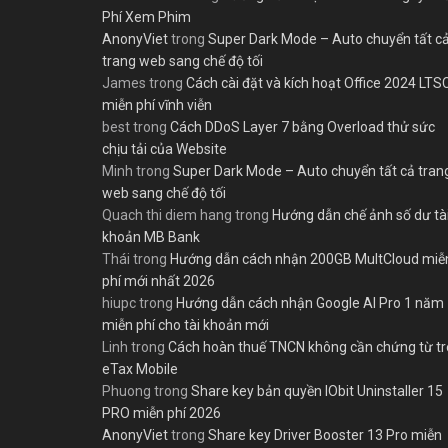
Phí Xem Phim
AnonyViet
trong
Super Dark Mode – Auto chuyển tất c
trang web sang chế độ tối
James
trong
Cách cài đặt và kích hoạt Office 2024 LTS
miễn phí vĩnh viễn
best
trong
Cách DDoS Layer 7 bằng Overload thử sức
chịu tải của Website
Minh
trong
Super Dark Mode – Auto chuyển tất cả tran
web sang chế độ tối
Quach thi diem hang
trong
Hướng dẫn chế ảnh số dư tà
khoản MB Bank
Thái
trong
Hướng dẫn cách nhận 200GB MultCloud miễ
phí mới nhất 2026
hiupc
trong
Hướng dẫn cách nhận Google AI Pro 1 năm
miễn phí cho tài khoản mới
Linh
trong
Cách hoàn thuế TNCN không cần chứng từ t
eTax Mobile
Phuong
trong
Share key bản quyền IObit Uninstaller 15
PRO miễn phí 2026
AnonyViet
trong
Share key Driver Booster 13 Pro miễn