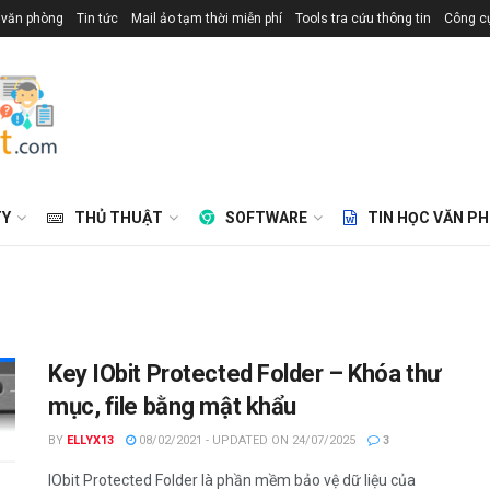
 văn phòng
Tin tức
Mail ảo tạm thời miễn phí
Tools tra cứu thông tin
Công cụ
TY
THỦ THUẬT
SOFTWARE
TIN HỌC VĂN P
Key IObit Protected Folder – Khóa thư
mục, file bằng mật khẩu
BY
ELLYX13
08/02/2021 - UPDATED ON 24/07/2025
3
IObit Protected Folder là phần mềm bảo vệ dữ liệu của