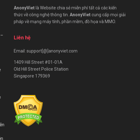
AnonyViet
là Website chia sẻ miễn phí tất cả các kiến
thức về công nghệ thông tin.
AnonyViet
cung cấp mọi giải
pháp về mạng máy tính, phần mềm, đồ họa và MMO.
 –
Liên hệ
Email: support[@]anonyviet.com
1409 Hill Street #01-01A
Old Hill Street Police Station
e
Singapore 179369
e
iễn
ễn