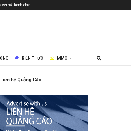
 đổi số thành chữ
HÒNG
KIẾN THỨC
MMO
Liên hệ Quảng Cáo