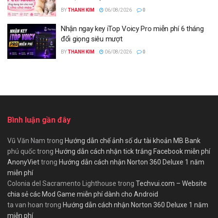
BY
THANH KIM
06/08/2026
0
Nhận ngay key iTop Voicy Pro miễn phí 6 tháng
đổi giọng siêu mượt
BY
THANH KIM
06/08/2026
0
Bình luận gần đây
Vũ Văn Nam
trong
Hướng dẫn chế ảnh số dư tài khoản MB Bank
phú quốc
trong
Hướng dẫn cách nhận tick trắng Facebook miễn phí
AnonyViet
trong
Hướng dẫn cách nhận Norton 360 Deluxe 1 năm
miễn phí
Colonia del Sacramento Lighthouse
trong
Techvui.com – Website
chia sẻ các Mod Game miễn phí dành cho Android
ta van hoan
trong
Hướng dẫn cách nhận Norton 360 Deluxe 1 năm
miễn phí