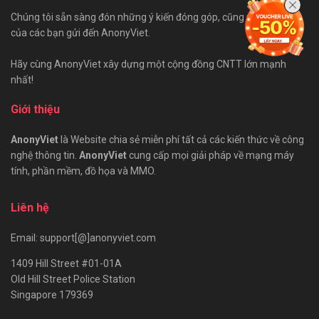
Chúng tôi sẵn sàng đón những ý kiến đóng góp, cũng như bài viết
của các bạn gửi đến AnonyViet.
Hãy cùng AnonyViet xây dựng một cộng đồng CNTT lớn mạnh
nhất!
Giới thiệu
AnonyViet
là Website chia sẻ miễn phí tất cả các kiến thức về công
nghệ thông tin.
AnonyViet
cung cấp mọi giải pháp về mạng máy
tính, phần mềm, đồ họa và MMO.
Liên hệ
Email: support[@]anonyviet.com
1409 Hill Street #01-01A
Old Hill Street Police Station
Singapore 179369