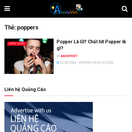
Thẻ:
poppers
Popper Là Gì? Chất hít Popper là
KIẾN THỨC
gì?
BY
ANONYVIET
22/02/2024 - UPDATED ON 24/07/2025
Liên hệ Quảng Cáo