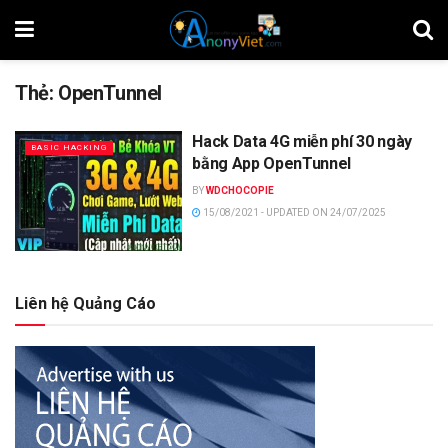
Thẻ:
OpenTunnel
Hack Data 4G miễn phí 30 ngày
BASIC HACKING
bằng App OpenTunnel
BY
WDCHOCOPIE
15/08/2021 - UPDATED ON 24/07/2025
Liên hệ Quảng Cáo