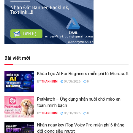
Bài viết mới
Khóa học AI For Beginners miễn phí từ Microsoft
BY
THANH KIM
07/08/2026
0
PetMatch – Ứng dụng nhận nuôi chó mèo an
toàn, minh bạch
BY
THANH KIM
06/08/2026
0
Nhận ngay key iTop Voicy Pro miễn phí 6 tháng
đổi giọng siêu mượt