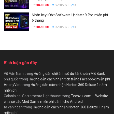
BY
THANH KIM
06/08/2026
0
Nhận key IObit Software Updater 9 Pro miễn phí
6 tháng
BY
THANH KIM
05/08/2026
0
Bình luận gần đây
Vũ Văn Nam
trong
Hướng dẫn chế ảnh số dư tài khoản MB Bank
phú quốc
trong
Hướng dẫn cách nhận tick trắng Facebook miễn phí
AnonyViet
trong
Hướng dẫn cách nhận Norton 360 Deluxe 1 năm
miễn phí
Colonia del Sacramento Lighthouse
trong
Techvui.com – Website
chia sẻ các Mod Game miễn phí dành cho Android
ta van hoan
trong
Hướng dẫn cách nhận Norton 360 Deluxe 1 năm
miễn phí