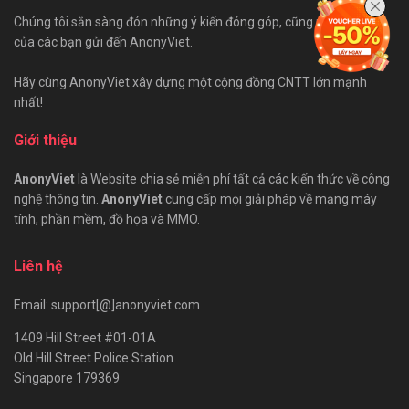
Chúng tôi sẵn sàng đón những ý kiến đóng góp, cũng như bài viết
của các bạn gửi đến AnonyViet.
Hãy cùng AnonyViet xây dựng một cộng đồng CNTT lớn mạnh
nhất!
Giới thiệu
AnonyViet
là Website chia sẻ miễn phí tất cả các kiến thức về công
nghệ thông tin.
AnonyViet
cung cấp mọi giải pháp về mạng máy
tính, phần mềm, đồ họa và MMO.
Liên hệ
Email: support[@]anonyviet.com
1409 Hill Street #01-01A
Old Hill Street Police Station
Singapore 179369