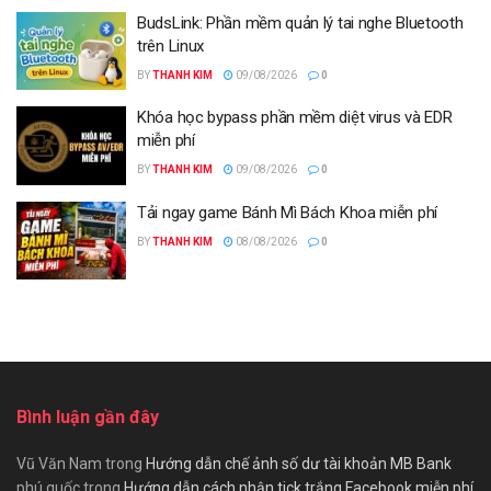
BudsLink: Phần mềm quản lý tai nghe Bluetooth
trên Linux
BY
THANH KIM
09/08/2026
0
Khóa học bypass phần mềm diệt virus và EDR
miễn phí
BY
THANH KIM
09/08/2026
0
Tải ngay game Bánh Mì Bách Khoa miễn phí
BY
THANH KIM
08/08/2026
0
Bình luận gần đây
Vũ Văn Nam
trong
Hướng dẫn chế ảnh số dư tài khoản MB Bank
phú quốc
trong
Hướng dẫn cách nhận tick trắng Facebook miễn phí