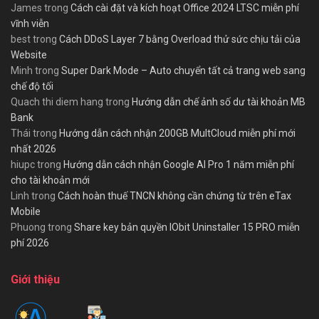
James
trong
Cách cài đặt và kích hoạt Office 2024 LTSC miễn phí
vĩnh viễn
best
trong
Cách DDoS Layer 7 bằng Overload thử sức chịu tải của
Website
Minh
trong
Super Dark Mode – Auto chuyển tất cả trang web sang
chế độ tối
Quach thi diem hang
trong
Hướng dẫn chế ảnh số dư tài khoản MB
Bank
Thái
trong
Hướng dẫn cách nhận 200GB MultCloud miễn phí mới
nhất 2026
hiupc
trong
Hướng dẫn cách nhận Google AI Pro 1 năm miễn phí
cho tài khoản mới
Linh
trong
Cách hoàn thuế TNCN không cần chứng từ trên eTax
Mobile
Phuong
trong
Share key bản quyền IObit Uninstaller 15 PRO miễn
phí 2026
Giới thiệu