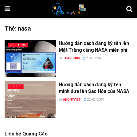
Thẻ:
nasa
Hướng dẫn cách đăng ký tên lên
KIẾN THỨC
Mặt Trăng cùng NASA miễn phí
BY
THANH KIM
27/01/2026
Hướng dẫn cách đăng ký tên
TIN TỨC
mình đưa lên Sao Hỏa của NASA
BY
ANONYVIET
22/05/2019
Liên hệ Quảng Cáo