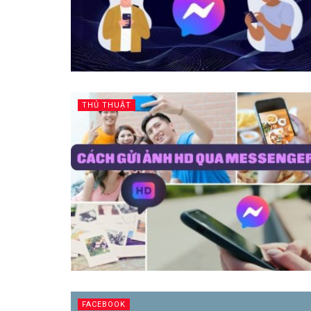
THỦ THUẬT
FACEBOOK