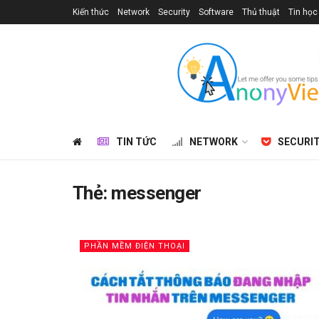
Kiến thức
Network
Security
Software
Thủ thuật
Tin học
TIN TỨC
NETWORK
SECURI
Thẻ:
messenger
PHẦN MỀM ĐIỆN THOẠI