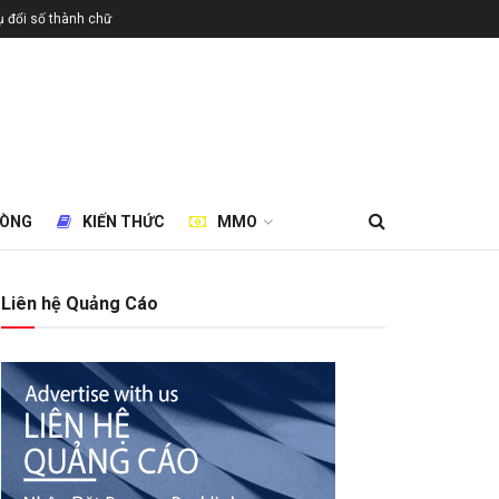
 đổi số thành chữ
HÒNG
KIẾN THỨC
MMO
Liên hệ Quảng Cáo