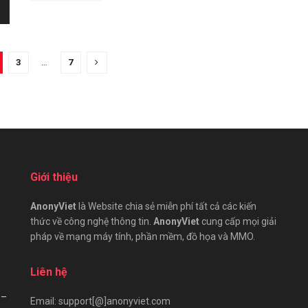
3
…
7
Giới thiệu
AnonyViet
là Website chia sẻ miễn phí tất cả các kiến
thức về công nghệ thông tin.
AnonyViet
cung cấp mọi giải
pháp về mạng máy tính, phần mềm, đồ họa và MMO.
Liên hệ
 –
Email: support[@]anonyviet.com