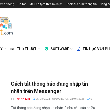
 văn phòng
Tin tức
Mail ảo tạm thời miễn phí
Tools tra cứu thông tin
Công cụ
TY
THỦ THUẬT
SOFTWARE
TIN HỌC VĂN P
Cách tắt thông báo đang nhập tin
nhắn trên Messenger
BY
THANH KIM
05/08/2024 - UPDATED ON 24/07/2025
0
Tắt thông báo đang nhập tin nhắn là nhu cầu của nhiều