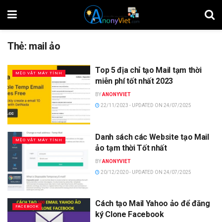
Thẻ:
mail ảo
Top 5 địa chỉ tạo Mail tạm thời
MẸO VẶT MÁY TÍNH
miễn phí tốt nhất 2023
BY
ANONYVIET
22/11/2023 - UPDATED ON 24/07/2025
Danh sách các Website tạo Mail
MẸO VẶT MÁY TÍNH
ảo tạm thời Tốt nhất
BY
ANONYVIET
20/12/2020 - UPDATED ON 24/07/2025
Cách tạo Mail Yahoo ảo để đăng
FACEBOOK
ký Clone Facebook