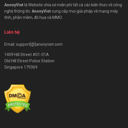
AnonyViet
là Website chia sẻ miễn phí tất cả các kiến thức về công
nghệ thông tin.
AnonyViet
cung cấp mọi giải pháp về mạng máy
tính, phần mềm, đồ họa và MMO.
Liên hệ
Email: support[@]anonyviet.com
1409 Hill Street #01-01A
Old Hill Street Police Station
Singapore 179369