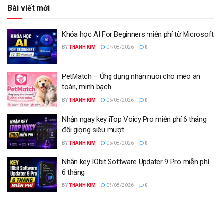
Bài viết mới
Khóa học AI For Beginners miễn phí từ Microsoft
BY
THANH KIM
07/08/2026
0
PetMatch – Ứng dụng nhận nuôi chó mèo an
toàn, minh bạch
BY
THANH KIM
06/08/2026
0
Nhận ngay key iTop Voicy Pro miễn phí 6 tháng
đổi giọng siêu mượt
BY
THANH KIM
06/08/2026
0
Nhận key IObit Software Updater 9 Pro miễn phí
6 tháng
BY
THANH KIM
05/08/2026
0