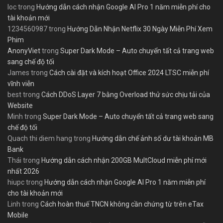
loc
trong
Hướng dẫn cách nhận Google AI Pro 1 năm miễn phí cho
tài khoản mới
1234560987
trong
Hướng Dẫn Nhận Netflix 30 Ngày Miễn Phí Xem
Phim
AnonyViet
trong
Super Dark Mode – Auto chuyển tất cả trang web
sang chế độ tối
James
trong
Cách cài đặt và kích hoạt Office 2024 LTSC miễn phí
vĩnh viễn
best
trong
Cách DDoS Layer 7 bằng Overload thử sức chịu tải của
Website
Minh
trong
Super Dark Mode – Auto chuyển tất cả trang web sang
chế độ tối
Quach thi diem hang
trong
Hướng dẫn chế ảnh số dư tài khoản MB
Bank
Thái
trong
Hướng dẫn cách nhận 200GB MultCloud miễn phí mới
nhất 2026
hiupc
trong
Hướng dẫn cách nhận Google AI Pro 1 năm miễn phí
cho tài khoản mới
Linh
trong
Cách hoàn thuế TNCN không cần chứng từ trên eTax
Mobile