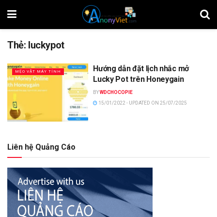
Thẻ:
luckypot
Hướng dẫn đặt lịch nhắc mở
MẸO VẶT MÁY TÍNH
Lucky Pot trên Honeygain
BY
WDCHOCOPIE
15/01/2022 - UPDATED ON 25/07/2025
Liên hệ Quảng Cáo