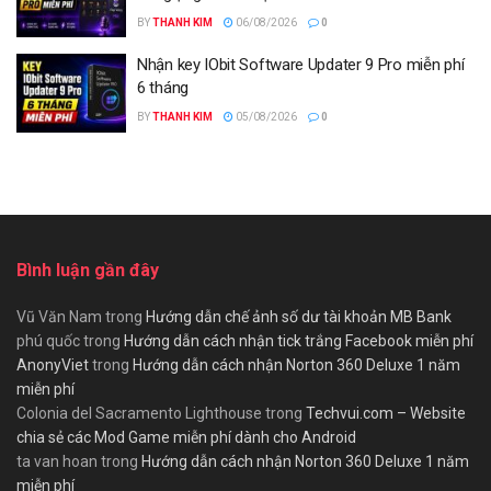
BY
THANH KIM
06/08/2026
0
Nhận key IObit Software Updater 9 Pro miễn phí
6 tháng
BY
THANH KIM
05/08/2026
0
Bình luận gần đây
Vũ Văn Nam
trong
Hướng dẫn chế ảnh số dư tài khoản MB Bank
phú quốc
trong
Hướng dẫn cách nhận tick trắng Facebook miễn phí
AnonyViet
trong
Hướng dẫn cách nhận Norton 360 Deluxe 1 năm
miễn phí
Colonia del Sacramento Lighthouse
trong
Techvui.com – Website
chia sẻ các Mod Game miễn phí dành cho Android
ta van hoan
trong
Hướng dẫn cách nhận Norton 360 Deluxe 1 năm
miễn phí