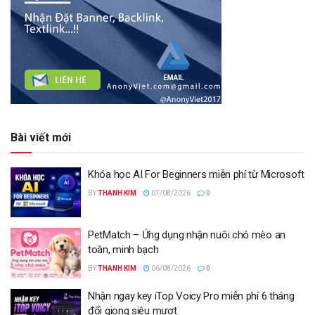
Bài viết mới
Khóa học AI For Beginners miễn phí từ Microsoft
BY
THANH KIM
07/08/2026
0
PetMatch – Ứng dụng nhận nuôi chó mèo an
toàn, minh bạch
BY
THANH KIM
06/08/2026
0
Nhận ngay key iTop Voicy Pro miễn phí 6 tháng
đổi giọng siêu mượt