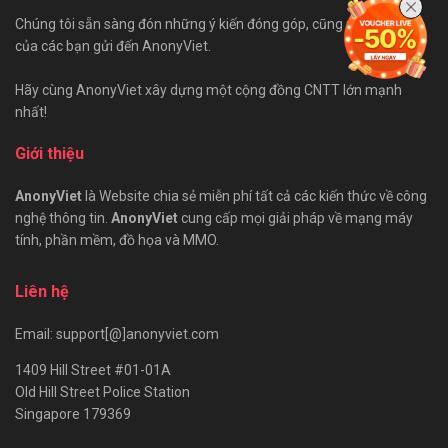
Chúng tôi sẵn sàng đón những ý kiến đóng góp, cũng như bài viết
của các bạn gửi đến AnonyViet.
Hãy cùng AnonyViet xây dựng một cộng đồng CNTT lớn mạnh
nhất!
Giới thiệu
AnonyViet
là Website chia sẻ miễn phí tất cả các kiến thức về công
nghệ thông tin.
AnonyViet
cung cấp mọi giải pháp về mạng máy
tính, phần mềm, đồ họa và MMO.
Liên hệ
Email: support[@]anonyviet.com
1409 Hill Street #01-01A
Old Hill Street Police Station
Singapore 179369