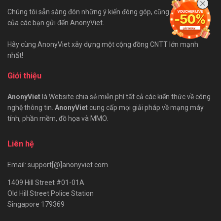
Chúng tôi sẵn sàng đón những ý kiến đóng góp, cũng như bài viết
của các bạn gửi đến AnonyViet.
Hãy cùng AnonyViet xây dựng một cộng đồng CNTT lớn mạnh
nhất!
Giới thiệu
AnonyViet
là Website chia sẻ miễn phí tất cả các kiến thức về công
nghệ thông tin.
AnonyViet
cung cấp mọi giải pháp về mạng máy
tính, phần mềm, đồ họa và MMO.
Liên hệ
Email: support[@]anonyviet.com
1409 Hill Street #01-01A
Old Hill Street Police Station
Singapore 179369