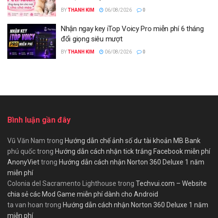
BY
THANH KIM
06/08/2026
0
Nhận ngay key iTop Voicy Pro miễn phí 6 tháng
đổi giọng siêu mượt
BY
THANH KIM
06/08/2026
0
Bình luận gần đây
Vũ Văn Nam
trong
Hướng dẫn chế ảnh số dư tài khoản MB Bank
phú quốc
trong
Hướng dẫn cách nhận tick trắng Facebook miễn phí
AnonyViet
trong
Hướng dẫn cách nhận Norton 360 Deluxe 1 năm
miễn phí
Colonia del Sacramento Lighthouse
trong
Techvui.com – Website
chia sẻ các Mod Game miễn phí dành cho Android
ta van hoan
trong
Hướng dẫn cách nhận Norton 360 Deluxe 1 năm
miễn phí