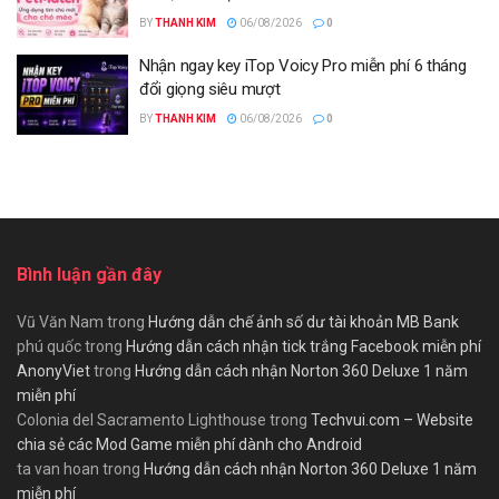
BY
THANH KIM
06/08/2026
0
Nhận ngay key iTop Voicy Pro miễn phí 6 tháng
đổi giọng siêu mượt
BY
THANH KIM
06/08/2026
0
Bình luận gần đây
Vũ Văn Nam
trong
Hướng dẫn chế ảnh số dư tài khoản MB Bank
phú quốc
trong
Hướng dẫn cách nhận tick trắng Facebook miễn phí
AnonyViet
trong
Hướng dẫn cách nhận Norton 360 Deluxe 1 năm
miễn phí
Colonia del Sacramento Lighthouse
trong
Techvui.com – Website
chia sẻ các Mod Game miễn phí dành cho Android
ta van hoan
trong
Hướng dẫn cách nhận Norton 360 Deluxe 1 năm
miễn phí