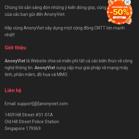
Chúng tôi sẵn sàng đón những ý kiến đóng góp, cũng như bài viết
của các bạn gửi đến AnonyViet.
Hãy cùng AnonyViet xây dựng một cộng đồng CNTT lớn mạnh
nhất!
Giới thiệu
AnonyViet
là Website chia sẻ miễn phí tất cả các kiến thức về công
nghệ thông tin.
AnonyViet
cung cấp mọi giải pháp về mạng máy
tính, phần mềm, đồ họa và MMO.
Liên hệ
Email: support[@]anonyviet.com
1409 Hill Street #01-01A
Old Hill Street Police Station
Singapore 179369