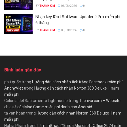
BY
THANH KIM
06/08/2026
0
Nhận key IObit Software Updater 9 Pro miễn phí
6 tháng
BY
THANH KIM
05/08/2026
0
Bình luận gần đây
phú quốc
trong
Hướng dẫn cách nhận tick trắng Facebook miễn phí
AnonyViet
trong
Hướng dẫn cách nhận Norton 360 Deluxe 1 năm
miễn phí
Colonia del Sacramento Lighthouse
trong
Techvui.com – Website
chia sẻ các Mod Game miễn phí dành cho Android
ta van hoan
trong
Hướng dẫn cách nhận Norton 360 Deluxe 1 năm
miễn phí
Nghia Pham
trong
Làm thế nào để mua Microsoft Office 2024 mới