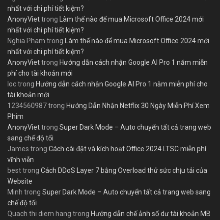
nhất với chi phí tiết kiệm?
AnonyViet
trong
Làm thế nào để mua Microsoft Office 2024 mới
nhất với chi phí tiết kiệm?
Nghia Pham
trong
Làm thế nào để mua Microsoft Office 2024 mới
nhất với chi phí tiết kiệm?
AnonyViet
trong
Hướng dẫn cách nhận Google AI Pro 1 năm miễn
phí cho tài khoản mới
loc
trong
Hướng dẫn cách nhận Google AI Pro 1 năm miễn phí cho
tài khoản mới
1234560987
trong
Hướng Dẫn Nhận Netflix 30 Ngày Miễn Phí Xem
Phim
AnonyViet
trong
Super Dark Mode – Auto chuyển tất cả trang web
sang chế độ tối
James
trong
Cách cài đặt và kích hoạt Office 2024 LTSC miễn phí
vĩnh viễn
best
trong
Cách DDoS Layer 7 bằng Overload thử sức chịu tải của
Website
Minh
trong
Super Dark Mode – Auto chuyển tất cả trang web sang
chế độ tối
Quach thi diem hang
trong
Hướng dẫn chế ảnh số dư tài khoản MB