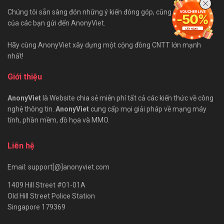
Chúng tôi sẵn sàng đón những ý kiến đóng góp, cũng như bài viết
của các bạn gửi đến AnonyViet.
Hãy cùng AnonyViet xây dựng một cộng đồng CNTT lớn mạnh
nhất!
Giới thiệu
AnonyViet
là Website chia sẻ miễn phí tất cả các kiến thức về công
nghệ thông tin.
AnonyViet
cung cấp mọi giải pháp về mạng máy
tính, phần mềm, đồ họa và MMO.
Liên hệ
Email: support[@]anonyviet.com
1409 Hill Street #01-01A
Old Hill Street Police Station
Singapore 179369