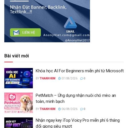
Bài viết mới
Khóa học AI For Beginners miễn phí từ Microsoft
BY
THANH KIM
07/08/2026
0
PetMatch – Ứng dụng nhận nuôi chó mèo an
toàn, minh bạch
BY
THANH KIM
06/08/2026
0
Nhận ngay key iTop Voicy Pro miễn phí 6 tháng
đổi giọng siêu mượt