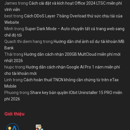
James
trong
Cách cài đặt và kích hoạt Office 2024 LTSC miễn phí
vĩnh viễn
best
trong
Cách DDoS Layer 7 bằng Overload thử sức chịu tải của
Website
Minh
trong
Super Dark Mode – Auto chuyển tất cả trang web sang
chế độ tối
Quach thi diem hang
trong
Hướng dẫn chế ảnh số dư tài khoản MB
Bank
Thái
trong
Hướng dẫn cách nhận 200GB MultCloud miễn phí mới
nhất 2026
hiupc
trong
Hướng dẫn cách nhận Google AI Pro 1 năm miễn phí
cho tài khoản mới
Linh
trong
Cách hoàn thuế TNCN không cần chứng từ trên eTax
Mobile
Phuong
trong
Share key bản quyền IObit Uninstaller 15 PRO miễn
phí 2026
Giới thiệu