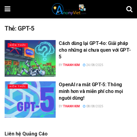
Thẻ:
GPT-5
Cách dùng lại GPT-4o: Giải pháp
KIẾN THỨC
cho những ai chưa quen với GPT-
5
BY
THANH KIM
24/08/2025
OpenAI ra mắt GPT-5: Thông
KIẾN THỨC
minh hơn và miễn phí cho mọi
người dùng!
BY
THANH KIM
08/08/2025
Liên hệ Quảng Cáo