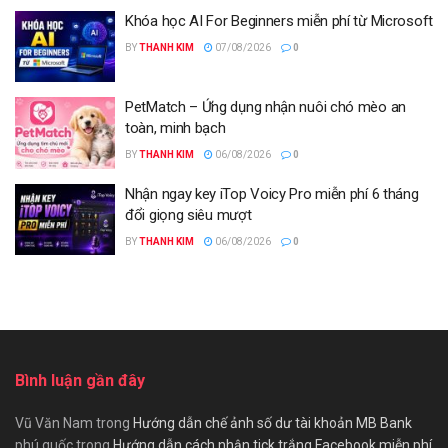
Khóa học AI For Beginners miễn phí từ Microsoft
BY
THANH KIM
07/08/2026
0
PetMatch – Ứng dụng nhận nuôi chó mèo an
toàn, minh bạch
BY
THANH KIM
06/08/2026
0
Nhận ngay key iTop Voicy Pro miễn phí 6 tháng
đổi giọng siêu mượt
BY
THANH KIM
06/08/2026
0
Bình luận gần đây
Vũ Văn Nam
trong
Hướng dẫn chế ảnh số dư tài khoản MB Bank
phú quốc
trong
Hướng dẫn cách nhận tick trắng Facebook miễn phí