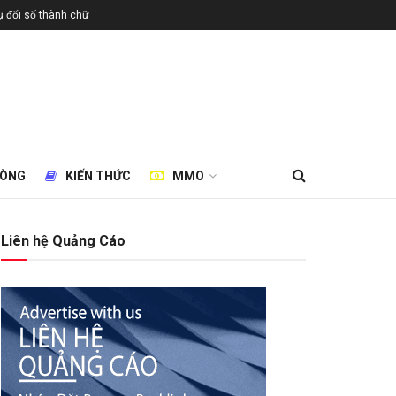
 đổi số thành chữ
HÒNG
KIẾN THỨC
MMO
Liên hệ Quảng Cáo