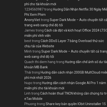
phí cho tài khoản mới
1234560987
trong
Hướng Dẫn Nhận Netflix 30 Ngày Mi
Phí Xem Phim
AnonyViet
trong
Super Dark Mode – Auto chuyển tất c
trang web sang chế độ tối
James
trong
Cách cài đặt và kích hoạt Office 2024 LTS
miễn phí vĩnh viễn
best
trong
Cách DDoS Layer 7 bằng Overload thử sức
chịu tải của Website
Minh
trong
Super Dark Mode – Auto chuyển tất cả tran
web sang chế độ tối
Quach thi diem hang
trong
Hướng dẫn chế ảnh số dư tà
khoản MB Bank
Thái
trong
Hướng dẫn cách nhận 200GB MultCloud miễ
phí mới nhất 2026
hiupc
trong
Hướng dẫn cách nhận Google AI Pro 1 năm
miễn phí cho tài khoản mới
Linh
trong
Cách hoàn thuế TNCN không cần chứng từ t
eTax Mobile
Phuong
trong
Share key bản quyền IObit Uninstaller 15