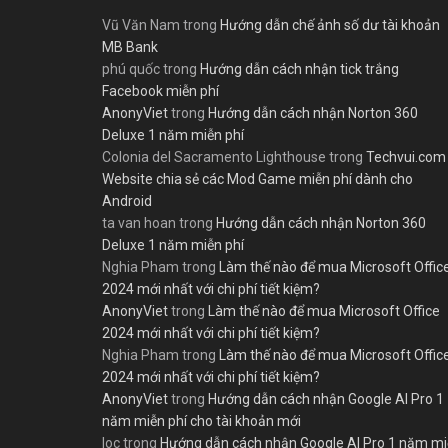
Vũ Văn Nam
trong
Hướng dẫn chế ảnh số dư tài khoản
MB Bank
phú quốc
trong
Hướng dẫn cách nhận tick trắng
Facebook miễn phí
AnonyViet
trong
Hướng dẫn cách nhận Norton 360
Deluxe 1 năm miễn phí
Colonia del Sacramento Lighthouse
trong
Techvui.com
Website chia sẻ các Mod Game miễn phí dành cho
Android
ta van hoan
trong
Hướng dẫn cách nhận Norton 360
Deluxe 1 năm miễn phí
Nghia Pham
trong
Làm thế nào để mua Microsoft Offic
2024 mới nhất với chi phí tiết kiệm?
AnonyViet
trong
Làm thế nào để mua Microsoft Office
2024 mới nhất với chi phí tiết kiệm?
Nghia Pham
trong
Làm thế nào để mua Microsoft Offic
2024 mới nhất với chi phí tiết kiệm?
AnonyViet
trong
Hướng dẫn cách nhận Google AI Pro 1
năm miễn phí cho tài khoản mới
loc
trong
Hướng dẫn cách nhận Google AI Pro 1 năm m