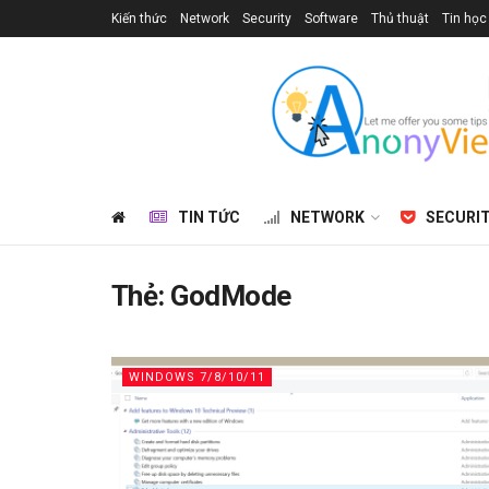
Kiến thức
Network
Security
Software
Thủ thuật
Tin học
TIN TỨC
NETWORK
SECURI
Thẻ:
GodMode
WINDOWS 7/8/10/11