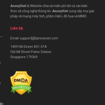
AnonyViet
là Website chia sẻ miễn phí tất cả các kiến
thức về công nghệ thông tin.
AnonyViet
cung cấp mọi giải
pháp về mạng máy tính, phần mềm, đồ họa và MMO.
Liên hệ
 –
Email: support[@]anonyviet.com
1409 Hill Street #01-01A
Old Hill Street Police Station
Singapore 179369
e
e
iễn