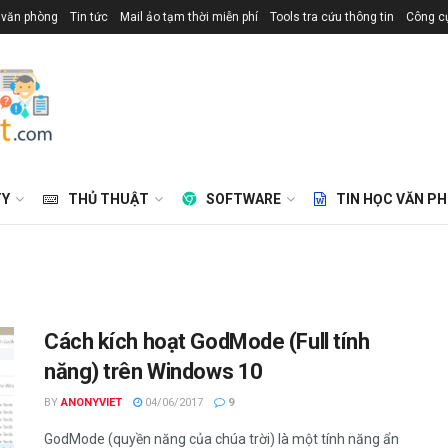
 văn phòng
Tin tức
Mail ảo tạm thời miễn phí
Tools tra cứu thông tin
Công cụ
TY
THỦ THUẬT
SOFTWARE
TIN HỌC VĂN P
Cách kích hoạt GodMode (Full tính
năng) trên Windows 10
BY
ANONYVIET
04/06/2017
9
GodMode (quyền năng của chúa trời) là một tính năng ẩn