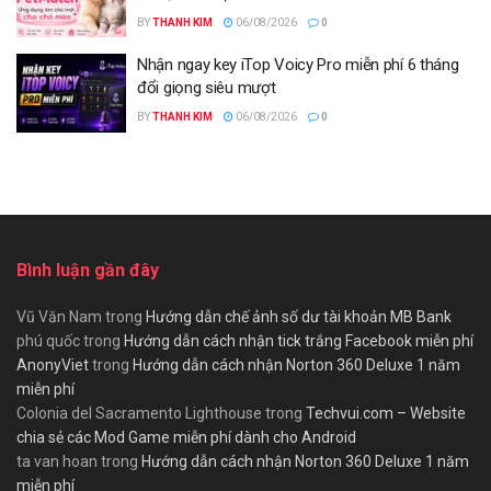
BY
THANH KIM
06/08/2026
0
Nhận ngay key iTop Voicy Pro miễn phí 6 tháng
đổi giọng siêu mượt
BY
THANH KIM
06/08/2026
0
Bình luận gần đây
Vũ Văn Nam
trong
Hướng dẫn chế ảnh số dư tài khoản MB Bank
phú quốc
trong
Hướng dẫn cách nhận tick trắng Facebook miễn phí
AnonyViet
trong
Hướng dẫn cách nhận Norton 360 Deluxe 1 năm
miễn phí
Colonia del Sacramento Lighthouse
trong
Techvui.com – Website
chia sẻ các Mod Game miễn phí dành cho Android
ta van hoan
trong
Hướng dẫn cách nhận Norton 360 Deluxe 1 năm
miễn phí