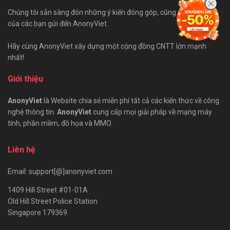
Chúng tôi sẵn sàng đón những ý kiến đóng góp, cũng như bài viết
của các bạn gửi đến AnonyViet.
Hãy cùng AnonyViet xây dựng một cộng đồng CNTT lớn mạnh
nhất!
Giới thiệu
AnonyViet
là Website chia sẻ miễn phí tất cả các kiến thức về công
nghệ thông tin.
AnonyViet
cung cấp mọi giải pháp về mạng máy
tính, phần mềm, đồ họa và MMO.
Liên hệ
Email: support[@]anonyviet.com
1409 Hill Street #01-01A
Old Hill Street Police Station
Singapore 179369