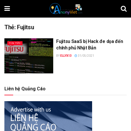
Thẻ:
Fujitsu
Fujitsu SaaS bị Hack đe dọa đến
TIN TỨC
chính phủ Nhật Bản
BY
ELLYX13
31/05/2021
Liên hệ Quảng Cáo