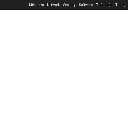
Kiến thức
Network
Security
Software
Thủ thuật
Tin học