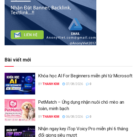
Bài viết mới
Khóa học AI For Beginners miễn phí từ Microsoft
BY
THANH KIM
07/08/2026
0
PetMatch – Ứng dụng nhận nuôi chó mèo an
toàn, minh bạch
BY
THANH KIM
06/08/2026
0
Nhận ngay key iTop Voicy Pro miễn phí 6 tháng
đổi giọng siêu mượt