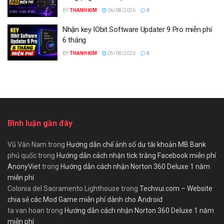
BY
THANH KIM
06/08/2026
0
Nhận key IObit Software Updater 9 Pro miễn phí
6 tháng
BY
THANH KIM
05/08/2026
0
Bình luận gần đây
Vũ Văn Nam
trong
Hướng dẫn chế ảnh số dư tài khoản MB Bank
phú quốc
trong
Hướng dẫn cách nhận tick trắng Facebook miễn phí
AnonyViet
trong
Hướng dẫn cách nhận Norton 360 Deluxe 1 năm
miễn phí
Colonia del Sacramento Lighthouse
trong
Techvui.com – Website
chia sẻ các Mod Game miễn phí dành cho Android
ta van hoan
trong
Hướng dẫn cách nhận Norton 360 Deluxe 1 năm
miễn phí