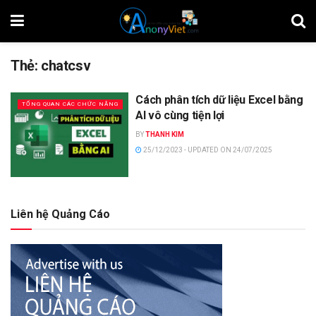
Thẻ:
chatcsv
Cách phân tích dữ liệu Excel bằng
TỔNG QUAN CÁC CHỨC NĂNG
AI vô cùng tiện lợi
BY
THANH KIM
25/12/2023 - UPDATED ON 24/07/2025
Liên hệ Quảng Cáo