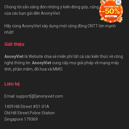
Chúng tôi sẵn sàng đón những ý kiến đóng góp, cũng như bài viết
của các bạn gửi đến AnonyViet.
Hãy cùng AnonyViet xây dựng một cộng đồng CNTT lớn mạnh
nhất!
Giới thiệu
AnonyViet
là Website chia sẻ miễn phí tất cả các kiến thức về công
nghệ thông tin.
AnonyViet
cung cấp mọi giải pháp về mạng máy
tính, phần mềm, đồ họa và MMO.
Liên hệ
Email: support[@]anonyviet.com
1409 Hill Street #01-01A
Old Hill Street Police Station
Singapore 179369