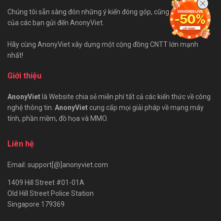
Chúng tôi sẵn sàng đón những ý kiến đóng góp, cũng như bài viết
của các bạn gửi đến AnonyViet.
Hãy cùng AnonyViet xây dựng một cộng đồng CNTT lớn mạnh
nhất!
Giới thiệu
AnonyViet
là Website chia sẻ miễn phí tất cả các kiến thức về công
nghệ thông tin.
AnonyViet
cung cấp mọi giải pháp về mạng máy
tính, phần mềm, đồ họa và MMO.
Liên hệ
Email: support[@]anonyviet.com
1409 Hill Street #01-01A
Old Hill Street Police Station
Singapore 179369