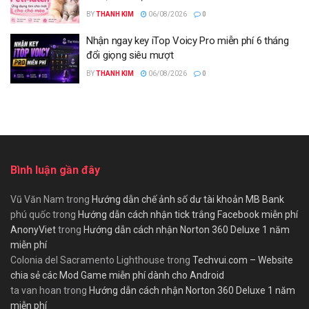
BY
THANH KIM
06/08/2026
0
Nhận ngay key iTop Voicy Pro miễn phí 6 tháng
đổi giọng siêu mượt
BY
THANH KIM
06/08/2026
0
Bình luận gần đây
Vũ Văn Nam
trong
Hướng dẫn chế ảnh số dư tài khoản MB Bank
phú quốc
trong
Hướng dẫn cách nhận tick trắng Facebook miễn phí
AnonyViet
trong
Hướng dẫn cách nhận Norton 360 Deluxe 1 năm
miễn phí
Colonia del Sacramento Lighthouse
trong
Techvui.com – Website
chia sẻ các Mod Game miễn phí dành cho Android
ta van hoan
trong
Hướng dẫn cách nhận Norton 360 Deluxe 1 năm
miễn phí