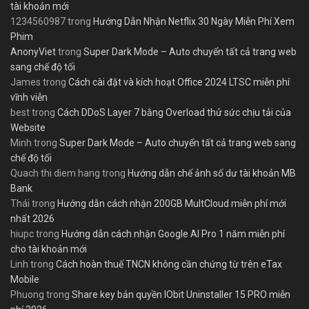
tài khoản mới
1234560987
trong
Hướng Dẫn Nhận Netflix 30 Ngày Miễn Phí Xem
Phim
AnonyViet
trong
Super Dark Mode – Auto chuyển tất cả trang web
sang chế độ tối
James
trong
Cách cài đặt và kích hoạt Office 2024 LTSC miễn phí
vĩnh viễn
best
trong
Cách DDoS Layer 7 bằng Overload thử sức chịu tải của
Website
Minh
trong
Super Dark Mode – Auto chuyển tất cả trang web sang
chế độ tối
Quach thi diem hang
trong
Hướng dẫn chế ảnh số dư tài khoản MB
Bank
Thái
trong
Hướng dẫn cách nhận 200GB MultCloud miễn phí mới
nhất 2026
hiupc
trong
Hướng dẫn cách nhận Google AI Pro 1 năm miễn phí
cho tài khoản mới
Linh
trong
Cách hoàn thuế TNCN không cần chứng từ trên eTax
Mobile
Phuong
trong
Share key bản quyền IObit Uninstaller 15 PRO miễn