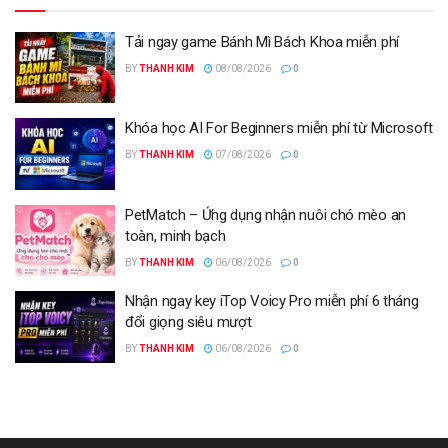
Tải ngay game Bánh Mì Bách Khoa miễn phí
BY
THANH KIM
08/08/2026
0
Khóa học AI For Beginners miễn phí từ Microsoft
BY
THANH KIM
07/08/2026
0
PetMatch – Ứng dụng nhận nuôi chó mèo an
toàn, minh bạch
BY
THANH KIM
06/08/2026
0
Nhận ngay key iTop Voicy Pro miễn phí 6 tháng
đổi giọng siêu mượt
BY
THANH KIM
06/08/2026
0