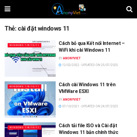
Thẻ:
cài đặt windows 11
Cách bỏ qua Kết nối Internet –
WINDOWS 7/8/10/11
WiFi khi cài Windows 11
BY
ANONYVIET
12/02/2022 - UPDATED ON 25/07/2025
Cách cài Windows 11 trên
WINDOWS 7/8/10/11
VMWare ESXI
BY
ANONYVIET
07/10/2021 - UPDATED ON 24/07/2025
Cách tải file ISO và Cài đặt
WINDOWS 7/8/10/11
Windows 11 bản chính thức