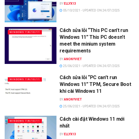
BY
ELLYX13
05/10/2021 - UPDATED ON 24/07/2025
Cách sửa lỗi “This PC can’t run
WINDOWS 7/8/10/11
Windows 11” This PC doesn’t
meet the minium system
requirements
BY
ANONYVIET
25/06/2021 - UPDATED ON 24/07/2025
Cách sửa lỗi “PC can’t run
WINDOWS 7/8/10/11
Windows 11” TPM, Secure Boot
khi cài Windows 11
BY
ANONYVIET
25/06/2021 - UPDATED ON 24/07/2025
Cách cài đặt Windows 11 mới
WINDOWS 7/8/10/11
nhất
BY
ELLYX13