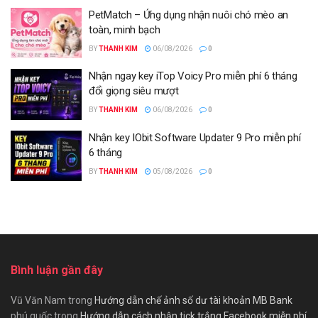
PetMatch – Ứng dụng nhận nuôi chó mèo an
toàn, minh bạch
BY
THANH KIM
06/08/2026
0
Nhận ngay key iTop Voicy Pro miễn phí 6 tháng
đổi giọng siêu mượt
BY
THANH KIM
06/08/2026
0
Nhận key IObit Software Updater 9 Pro miễn phí
6 tháng
BY
THANH KIM
05/08/2026
0
Bình luận gần đây
Vũ Văn Nam
trong
Hướng dẫn chế ảnh số dư tài khoản MB Bank
phú quốc
trong
Hướng dẫn cách nhận tick trắng Facebook miễn phí