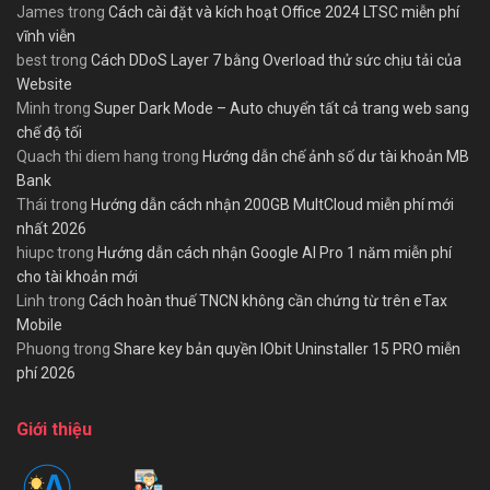
James
trong
Cách cài đặt và kích hoạt Office 2024 LTSC miễn phí
vĩnh viễn
best
trong
Cách DDoS Layer 7 bằng Overload thử sức chịu tải của
Website
Minh
trong
Super Dark Mode – Auto chuyển tất cả trang web sang
chế độ tối
Quach thi diem hang
trong
Hướng dẫn chế ảnh số dư tài khoản MB
Bank
Thái
trong
Hướng dẫn cách nhận 200GB MultCloud miễn phí mới
nhất 2026
hiupc
trong
Hướng dẫn cách nhận Google AI Pro 1 năm miễn phí
cho tài khoản mới
Linh
trong
Cách hoàn thuế TNCN không cần chứng từ trên eTax
Mobile
Phuong
trong
Share key bản quyền IObit Uninstaller 15 PRO miễn
phí 2026
Giới thiệu