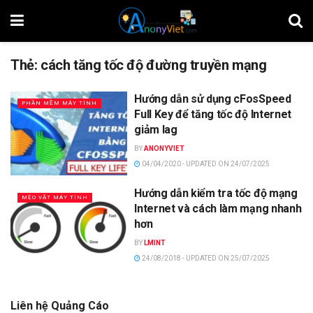
Thẻ:
cách tăng tốc độ đường truyền mạng
Hướng dẫn sử dụng cFosSpeed
PHẦN MỀM MÁY TÍNH
Full Key để tăng tốc độ Internet
giảm lag
BY
ANONYVIET
04/04/2020 - UPDATED ON 24/07/2025
Hướng dẫn kiểm tra tốc độ mạng
MẸO VẶT MÁY TÍNH
Internet và cách làm mạng nhanh
hơn
BY
LMINT
24/08/2018 - UPDATED ON 25/07/2025
Liên hệ Quảng Cáo