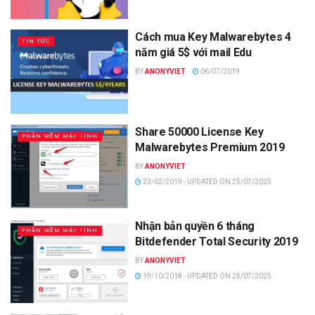
Cách mua Key Malwarebytes 4
TIN TỨC
năm giá 5$ với mail Edu
BY
ANONYVIET
06/07/2019
Share 50000 License Key
PHẦN MỀM MÁY TÍNH
Malwarebytes Premium 2019
BY
ANONYVIET
23/02/2019 - UPDATED ON 25/07/2025
Nhận bản quyền 6 tháng
PHẦN MỀM MÁY TÍNH
Bitdefender Total Security 2019
BY
ANONYVIET
19/10/2018 - UPDATED ON 25/07/2025