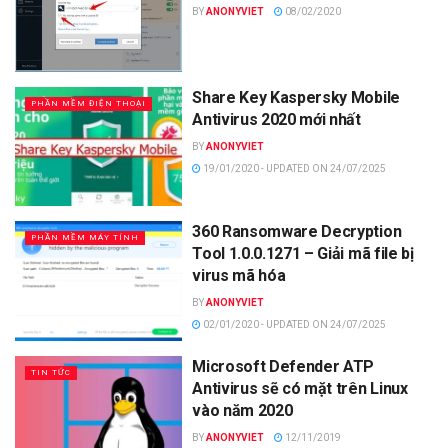
BY
ANONYVIET
08/02/2020
Share Key Kaspersky Mobile
PHẦN MỀM ĐIỆN THOẠI
Antivirus 2020 mới nhất
BY
ANONYVIET
19/01/2020 - UPDATED ON 24/07/2025
360 Ransomware Decryption
PHẦN MỀM MÁY TÍNH
Tool 1.0.0.1271 – Giải mã file bị
virus mã hóa
BY
ANONYVIET
02/01/2020 - UPDATED ON 24/07/2025
Microsoft Defender ATP
TIN TỨC
Antivirus sẽ có mặt trên Linux
vào năm 2020
BY
ANONYVIET
12/11/2019