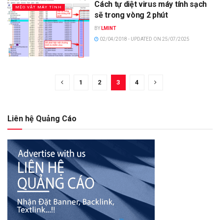
Cách tự diệt virus máy tính sạch
MẸO VẶT MÁY TÍNH
sẽ trong vòng 2 phút
BY
LMINT
02/04/2018 - UPDATED ON 25/07/2025
1
2
3
4
Liên hệ Quảng Cáo