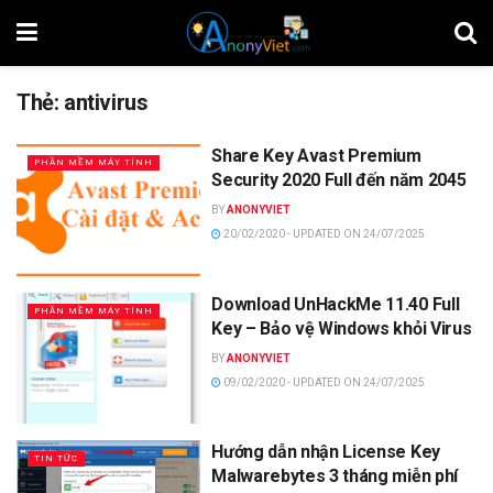
Thẻ:
antivirus
Share Key Avast Premium
PHẦN MỀM MÁY TÍNH
Security 2020 Full đến năm 2045
BY
ANONYVIET
20/02/2020 - UPDATED ON 24/07/2025
Download UnHackMe 11.40 Full
PHẦN MỀM MÁY TÍNH
Key – Bảo vệ Windows khỏi Virus
BY
ANONYVIET
09/02/2020 - UPDATED ON 24/07/2025
Hướng dẫn nhận License Key
TIN TỨC
Malwarebytes 3 tháng miễn phí