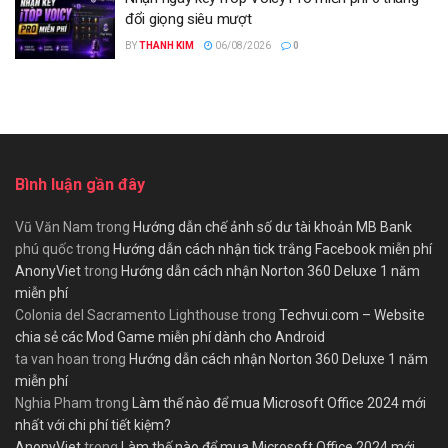
đổi giọng siêu mượt
BY
THANH KIM
06/08/2026
0
Bình luận gần đây
Vũ Văn Nam
trong
Hướng dẫn chế ảnh số dư tài khoản MB Bank
phú quốc
trong
Hướng dẫn cách nhận tick trắng Facebook miễn phí
AnonyViet
trong
Hướng dẫn cách nhận Norton 360 Deluxe 1 năm
miễn phí
Colonia del Sacramento Lighthouse
trong
Techvui.com – Website
chia sẻ các Mod Game miễn phí dành cho Android
ta van hoan
trong
Hướng dẫn cách nhận Norton 360 Deluxe 1 năm
miễn phí
Nghia Pham
trong
Làm thế nào để mua Microsoft Office 2024 mới
nhất với chi phí tiết kiệm?
AnonyViet
trong
Làm thế nào để mua Microsoft Office 2024 mới