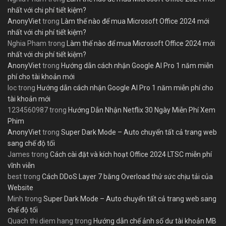
nhất với chi phí tiết kiệm?
AnonyViet
trong
Làm thế nào để mua Microsoft Office 2024 mới
nhất với chi phí tiết kiệm?
Nghia Pham
trong
Làm thế nào để mua Microsoft Office 2024 mới
nhất với chi phí tiết kiệm?
AnonyViet
trong
Hướng dẫn cách nhận Google AI Pro 1 năm miễn
phí cho tài khoản mới
loc
trong
Hướng dẫn cách nhận Google AI Pro 1 năm miễn phí cho
tài khoản mới
1234560987
trong
Hướng Dẫn Nhận Netflix 30 Ngày Miễn Phí Xem
Phim
AnonyViet
trong
Super Dark Mode – Auto chuyển tất cả trang web
sang chế độ tối
James
trong
Cách cài đặt và kích hoạt Office 2024 LTSC miễn phí
vĩnh viễn
best
trong
Cách DDoS Layer 7 bằng Overload thử sức chịu tải của
Website
Minh
trong
Super Dark Mode – Auto chuyển tất cả trang web sang
chế độ tối
Quach thi diem hang
trong
Hướng dẫn chế ảnh số dư tài khoản MB