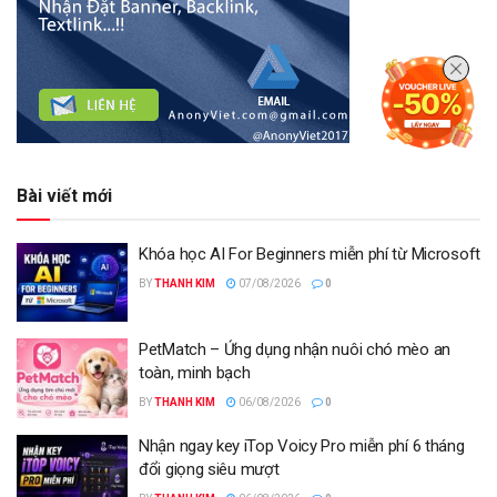
Bài viết mới
Khóa học AI For Beginners miễn phí từ Microsoft
BY
THANH KIM
07/08/2026
0
PetMatch – Ứng dụng nhận nuôi chó mèo an
toàn, minh bạch
BY
THANH KIM
06/08/2026
0
Nhận ngay key iTop Voicy Pro miễn phí 6 tháng
đổi giọng siêu mượt