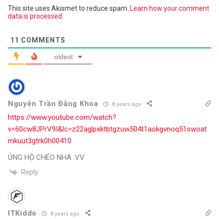
This site uses Akismet to reduce spam.
Learn how your comment
data is processed.
11
COMMENTS
oldest
Nguyễn Trần Đăng Khoa
8 years ago
https://www.youtube.com/watch?
v=60cw8JPrV9I&lc=z22aglpxktbtgzuw504t1aokgvnoq51swoat
mkuut3gtrk0h00410
ỦNG HỘ CHÉO NHA :VV
Reply
ITKiddo
8 years ago