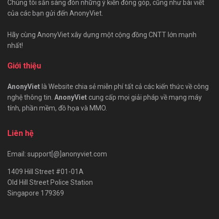
Chúng tôi sẵn sàng đón những ý kiến đóng góp, cũng như bài viết
của các bạn gửi đến AnonyViet.
Hãy cùng AnonyViet xây dựng một cộng đồng CNTT lớn mạnh
nhất!
Giới thiệu
AnonyViet
là Website chia sẻ miễn phí tất cả các kiến thức về công
nghệ thông tin.
AnonyViet
cung cấp mọi giải pháp về mạng máy
tính, phần mềm, đồ họa và MMO.
Liên hệ
Email: support[@]anonyviet.com
1409 Hill Street #01-01A
Old Hill Street Police Station
Singapore 179369