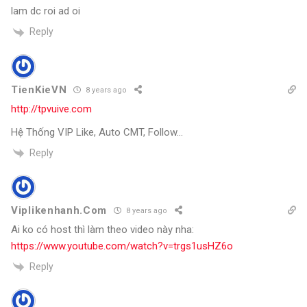
lam dc roi ad oi
Reply
TienKieVN
8 years ago
http://tpvuive.com
Hệ Thống VIP Like, Auto CMT, Follow…
Reply
Viplikenhanh.Com
8 years ago
Ai ko có host thì làm theo video này nha:
https://www.youtube.com/watch?v=trgs1usHZ6o
Reply