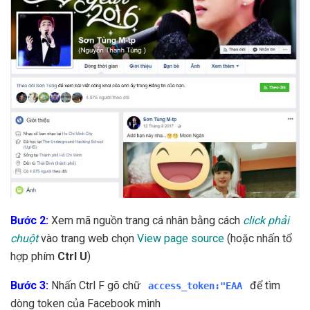
Bước 2:
Xem mã nguồn trang cá nhân bằng cách
click phải
chuột
vào trang web chọn
View page source
(hoặc nhấn tổ
hợp phím
Ctrl U
)
Bước 3:
Nhấn Ctrl F gõ chữ
để tìm
access_token:"EAA
dòng token của Facebook mình