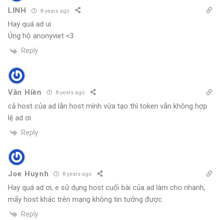
LINH
8 years ago
Hay quá ad ui
Ủng hộ anonyviet <3
Reply
Văn Hiền
8 years ago
cả host của ad lẫn host mình vừa tạo thì token vẫn không hợp
lệ ad ơi
Reply
Joe Huynh
8 years ago
Hay quá ad ơi, e sử dụng host cuối bài của ad làm cho nhanh,
mấy host khác trên mạng không tin tưởng được
Reply