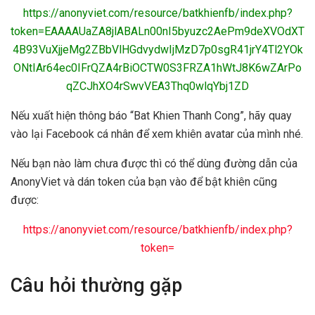
https://anonyviet.com/resource/batkhienfb/index.php?
token=EAAAAUaZA8jlABALn00nI5byuzc2AePm9deXVOdXT
4B93VuXjjeMg2ZBbVlHGdvydwIjMzD7p0sgR41jrY4Tl2YOk
ONtIAr64ec0IFrQZA4rBiOCTW0S3FRZA1hWtJ8K6wZArPo
qZCJhXO4rSwvVEA3Thq0wlqYbj1ZD
Nếu xuất hiện thông báo “Bat Khien Thanh Cong”, hãy quay
vào lại Facebook cá nhân để xem khiên avatar của mình nhé.
Nếu bạn nào làm chưa được thì có thể dùng đường dẫn của
AnonyViet và dán token của bạn vào để bật khiên cũng
được:
https://anonyviet.com/resource/batkhienfb/index.php?
token=
Câu hỏi thường gặp