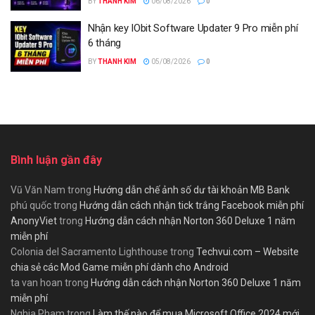
BY
THANH KIM
06/08/2026
0
Nhận key IObit Software Updater 9 Pro miễn phí
6 tháng
BY
THANH KIM
05/08/2026
0
Bình luận gần đây
Vũ Văn Nam
trong
Hướng dẫn chế ảnh số dư tài khoản MB Bank
phú quốc
trong
Hướng dẫn cách nhận tick trắng Facebook miễn phí
AnonyViet
trong
Hướng dẫn cách nhận Norton 360 Deluxe 1 năm
miễn phí
Colonia del Sacramento Lighthouse
trong
Techvui.com – Website
chia sẻ các Mod Game miễn phí dành cho Android
ta van hoan
trong
Hướng dẫn cách nhận Norton 360 Deluxe 1 năm
miễn phí
Nghia Pham
trong
Làm thế nào để mua Microsoft Office 2024 mới