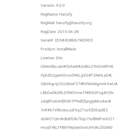
Version: 9.0.0
RegName: Hanzify
RegMail:
hanzify@hanzify.org
RegDate: 2015-06-28
Serial#: 2D5A9D8EA79E09D5
Product: InstallMate
License: Site
iGNin0BuJaHATu9aWAQ4Bo2Tn63iWFH6
fqXdG2geHiOroo09KLgX04P2iNHLaS#L
QBmkgrqCXOd6wF2T#RVkKnNgrnHrVwUA
L8bDaGkGRLD9WOvnwTt8EHi2Fxg4H2hr
zdqBPuXnH$Rd0TPNdE$yngIyMxx4ari8
YvR#ti7VIlbswsJuF3q27szX$0Esjd$2
xbWO7z6rWdb8fOki7hqv7tufBMPw3021
Hxoj0YALfY8NYWpla6XsnUHVAcZhSiN0