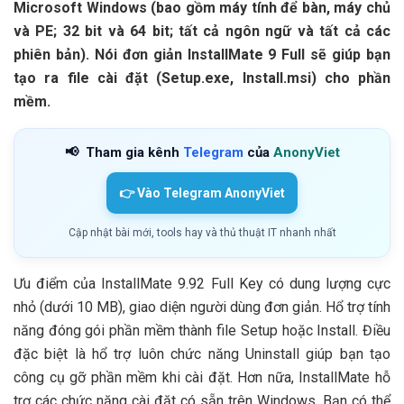
Microsoft Windows (bao gồm máy tính để bàn, máy chủ
và PE; 32 bit và 64 bit; tất cả ngôn ngữ và tất cả các
phiên bản). Nói đơn giản InstallMate 9 Full sẽ giúp bạn
tạo ra file cài đặt (Setup.exe, Install.msi) cho phần
mềm.
📢
Tham gia kênh
Telegram
của
AnonyViet
👉 Vào Telegram AnonyViet
Cập nhật bài mới, tools hay và thủ thuật IT nhanh nhất
Ưu điểm của InstallMate 9.92 Full Key có dung lượng cực
nhỏ (dưới 10 MB), giao diện người dùng đơn giản. Hổ trợ tính
năng đóng gói phần mềm thành file Setup hoặc Install. Điều
đặc biệt là hổ trợ luôn chức năng Uninstall giúp bạn tạo
công cụ gỡ phần mềm khi cài đặt. Hơn nữa, InstallMate hỗ
trợ các chức năng cài đặt có sẵn trên Windows. Bạn có thể