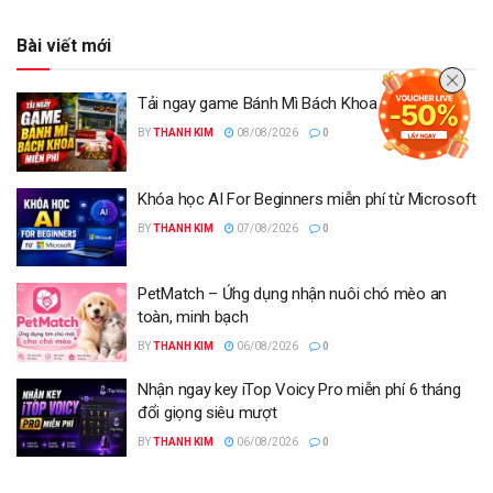
Bài viết mới
Tải ngay game Bánh Mì Bách Khoa miễn phí
BY
THANH KIM
08/08/2026
0
Khóa học AI For Beginners miễn phí từ Microsoft
BY
THANH KIM
07/08/2026
0
PetMatch – Ứng dụng nhận nuôi chó mèo an
toàn, minh bạch
BY
THANH KIM
06/08/2026
0
Nhận ngay key iTop Voicy Pro miễn phí 6 tháng
đổi giọng siêu mượt
BY
THANH KIM
06/08/2026
0