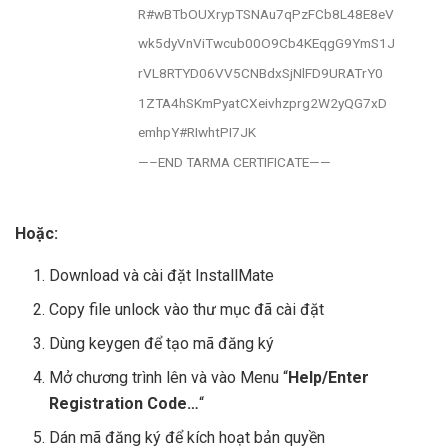
R#wBTbOUXrypTSNAu7qPzFCb8L48E8eV
wk5dyVnViTwcub00O9Cb4KEqgG9YmS1J
rVL8RTYD06VV5CNBdxSjNlFD9URATrY0
1ZTA4hSKmPyatCXeivhzprg2W2yQG7xD
emhpY#RIwhtPI7JK
—–END TARMA CERTIFICATE——
Hoặc:
Download và cài đặt InstallMate
Copy file unlock vào thư mục đã cài đặt
Dùng keygen để tạo mã đăng ký
Mở chương trình lên và vào Menu “
Help/Enter
Registration Code…
“
Dán mã đăng ký để kích hoạt bản quyền