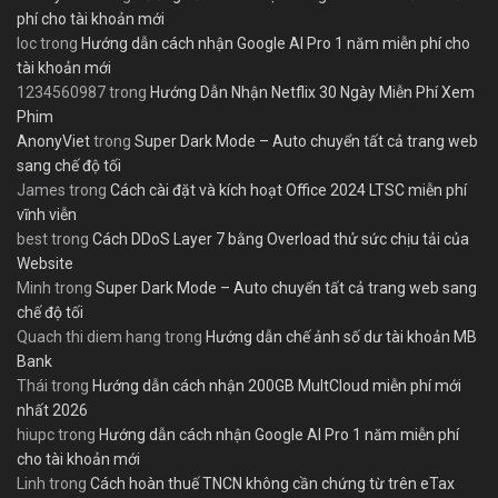
phí cho tài khoản mới
loc
trong
Hướng dẫn cách nhận Google AI Pro 1 năm miễn phí cho
tài khoản mới
1234560987
trong
Hướng Dẫn Nhận Netflix 30 Ngày Miễn Phí Xem
Phim
AnonyViet
trong
Super Dark Mode – Auto chuyển tất cả trang web
sang chế độ tối
James
trong
Cách cài đặt và kích hoạt Office 2024 LTSC miễn phí
vĩnh viễn
best
trong
Cách DDoS Layer 7 bằng Overload thử sức chịu tải của
Website
Minh
trong
Super Dark Mode – Auto chuyển tất cả trang web sang
chế độ tối
Quach thi diem hang
trong
Hướng dẫn chế ảnh số dư tài khoản MB
Bank
Thái
trong
Hướng dẫn cách nhận 200GB MultCloud miễn phí mới
nhất 2026
hiupc
trong
Hướng dẫn cách nhận Google AI Pro 1 năm miễn phí
cho tài khoản mới
Linh
trong
Cách hoàn thuế TNCN không cần chứng từ trên eTax