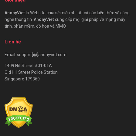
AnonyViet
là Website chia sẻ miễn phí tất cả các kiến thức về công
nghệ thông tin.
AnonyViet
cung cấp mọi giải pháp về mạng máy
tính, phần mềm, đồ họa và MMO.
Liên hệ
Email: support[@]anonyviet.com
1409 Hill Street #01-01A
Old Hill Street Police Station
Singapore 179369