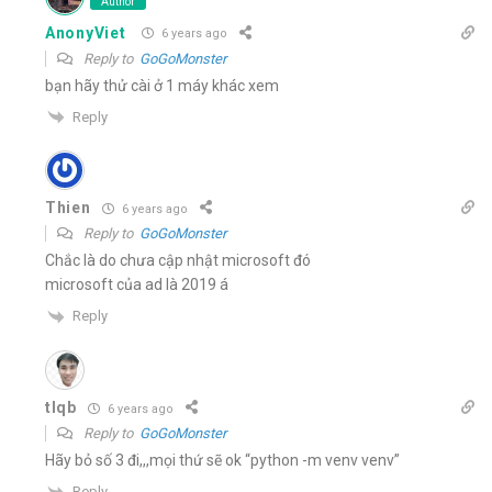
Author
AnonyViet
6 years ago
Reply to
GoGoMonster
bạn hãy thử cài ở 1 máy khác xem
Reply
Thien
6 years ago
Reply to
GoGoMonster
Chắc là do chưa cập nhật microsoft đó
microsoft của ad là 2019 á
Reply
tlqb
6 years ago
Reply to
GoGoMonster
Hãy bỏ số 3 đi,,,mọi thứ sẽ ok “python -m venv venv”
Reply