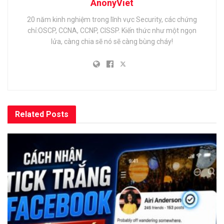
AnonyViet
20 năm kinh nghiệm trong lĩnh vực Security, các chứng
chỉ:OSCP, CCNA, CCNP, CISSP. Kiến thức như một ngọn
lửa, càng chia sẽ nó sẽ càng bùng cháy!
Related
Posts