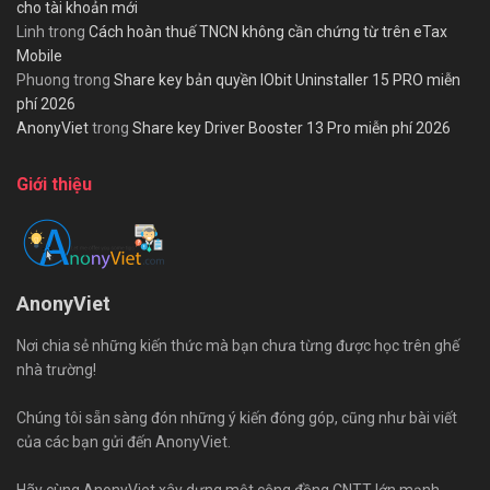
cho tài khoản mới
Linh
trong
Cách hoàn thuế TNCN không cần chứng từ trên eTax
Mobile
Phuong
trong
Share key bản quyền IObit Uninstaller 15 PRO miễn
phí 2026
AnonyViet
trong
Share key Driver Booster 13 Pro miễn phí 2026
Giới thiệu
AnonyViet
Nơi chia sẻ những kiến thức mà bạn chưa từng được học trên ghế
nhà trường!
Chúng tôi sẵn sàng đón những ý kiến đóng góp, cũng như bài viết
của các bạn gửi đến AnonyViet.
Hãy cùng AnonyViet xây dựng một cộng đồng CNTT lớn mạnh