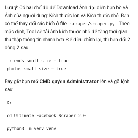
Lưu ý:
Có hai chế độ để Download Ảnh đại diện bạn bè và
Ảnh của người dùng: Kích thước lớn và Kích thước nhỏ. Bạn
có thể thay đổi các biến ở file
. Theo
scraper/scraper.py
mặc định, Tool sẽ tải ảnh kích thước nhỏ để tăng thời gian
thu thập thông tin nhanh hơn. Để điều chỉnh lại, thì bạn đổi 2
dòng 2 sau
friends_small_size = true
photos_small_size = true
Bây giờ bạn
mở CMD quyền Administrator
lên và gõ lệnh
sau:
D:
cd Ultimate-Facebook-Scraper-2.0
python3 -m venv venv