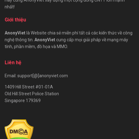
nhất!
Giới thiệu
AnonyViet
là Website chia sẻ miễn phí tất cả các kiến thức về công
nghệ thông tin.
AnonyViet
cung cấp mọi giải pháp về mạng máy
tính, phần mềm, đồ họa và MMO.
Liên hệ
Email: support[@]anonyviet.com
1409 Hill Street #01-01A
Old Hill Street Police Station
Singapore 179369