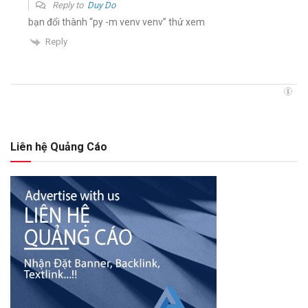
Reply to
Duy Do
bạn đổi thành “
py -m venv venv” th
ử xem
Reply
Liên hệ Quảng Cáo