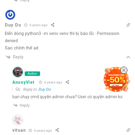
Duy Do
6 years ago
Đến dòng python3 -m venv venv thì bị báo lỗi : Permission
denied
Sao chỉnh thế ad
Reply
Author
AnonyViet
6 years ago
Reply to
Duy Do
bạn chạy cmd quyền admin chưa? User có quyền admin ko
Reply
vituan
6 years ago