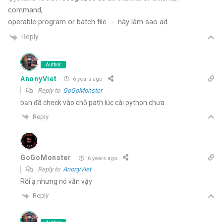
command,
operable program or batch file. .-. này làm sao ad
Reply
Author
AnonyViet
6 years ago
Reply to
GoGoMonster
bạn đã check vào chỗ path lúc cài python chưa
Reply
GoGoMonster
6 years ago
Reply to
AnonyViet
Rồi ạ nhưng nó vẫn vậy
Reply