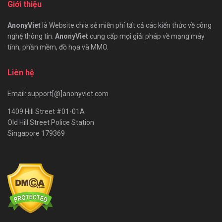
Giới thiệu
AnonyViet
là Website chia sẻ miễn phí tất cả các kiến thức về công
nghệ thông tin.
AnonyViet
cung cấp mọi giải pháp về mạng máy
tính, phần mềm, đồ họa và MMO.
Liên hệ
Email: support[@]anonyviet.com
1409 Hill Street #01-01A
Old Hill Street Police Station
Singapore 179369