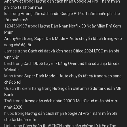
AnonyViet
trong
Hướng dẫn cách nhận Google AI Pro 1 năm miễn
phí cho tài khoản mới
loc
trong
Hướng dẫn cách nhận Google AI Pro 1 năm miễn phí cho
tài khoản mới
1234560987
trong
Hướng Dẫn Nhận Netflix 30 Ngày Miễn Phí Xem
Phim
AnonyViet
trong
Super Dark Mode – Auto chuyển tất cả trang web
sang chế độ tối
James
trong
Cách cài đặt và kích hoạt Office 2024 LTSC miễn phí
vĩnh viễn
best
trong
Cách DDoS Layer 7 bằng Overload thử sức chịu tải của
Website
Minh
trong
Super Dark Mode – Auto chuyển tất cả trang web sang
chế độ tối
Quach thi diem hang
trong
Hướng dẫn chế ảnh số dư tài khoản MB
Bank
Thái
trong
Hướng dẫn cách nhận 200GB MultCloud miễn phí mới
nhất 2026
hiupc
trong
Hướng dẫn cách nhận Google AI Pro 1 năm miễn phí
cho tài khoản mới
Linh
trong
Cách hoàn thuế TNCN không cần chứng từ trên eTax