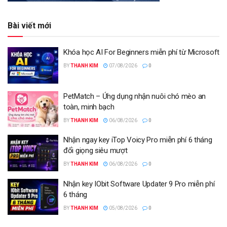
Bài viết mới
Khóa học AI For Beginners miễn phí từ Microsoft
BY
THANH KIM
07/08/2026
0
PetMatch – Ứng dụng nhận nuôi chó mèo an
toàn, minh bạch
BY
THANH KIM
06/08/2026
0
Nhận ngay key iTop Voicy Pro miễn phí 6 tháng
đổi giọng siêu mượt
BY
THANH KIM
06/08/2026
0
Nhận key IObit Software Updater 9 Pro miễn phí
6 tháng
BY
THANH KIM
05/08/2026
0