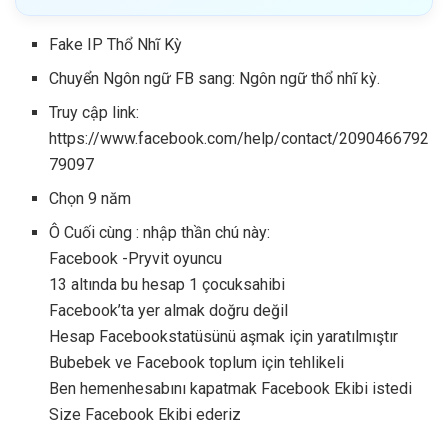
Fake IP Thổ Nhĩ Kỳ
Chuyển Ngôn ngữ FB sang: Ngôn ngữ thổ nhĩ kỳ.
Truy cập link:
https://www.facebook.com/help/contact/2090466792
79097
Chọn 9 năm
Ô Cuối cùng : nhập thần chú này:
Facebook -Pryvit oyuncu
13 altında bu hesap 1 çocuksahibi
Facebook’ta yer almak doğru değil
Hesap Facebookstatüsünü aşmak için yaratılmıştır
Bubebek ve Facebook toplum için tehlikeli
Ben hemenhesabını kapatmak Facebook Ekibi istedi
Size Facebook Ekibi ederiz