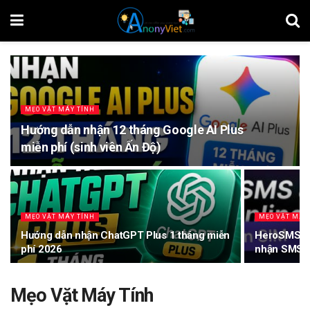
MẸO VẶT MÁY TÍNH
Hướng dẫn nhận 12 tháng Google AI Plus
miễn phí (sinh viên Ấn Độ)
MẸO VẶT MÁY TÍNH
MẸO VẶT MÁY
Hướng dẫn nhận ChatGPT Plus 1 tháng miễn
HeroSMS là 
phí 2026
nhận SMS O
Mẹo Vặt Máy Tính