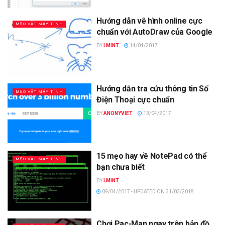
Hướng dẫn vẽ hình online cực
MẸO VẶT MÁY TÍNH
chuẩn với AutoDraw của Google
BY
LMINT
14/04/2017
Hướng dẫn tra cứu thông tin Số
MẸO VẶT MÁY TÍNH
Điện Thoại cực chuẩn
BY
ANONYVIET
13/04/2017
15 mẹo hay về NotePad có thể
MẸO VẶT MÁY TÍNH
bạn chưa biết
BY
LMINT
09/04/2017 - UPDATED ON 31/03/2018
Chơi Pac-Man ngay trên bản đồ