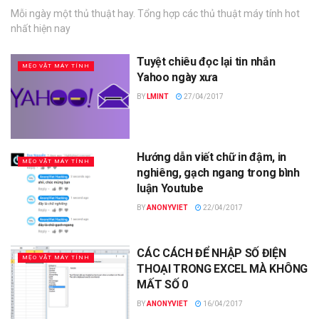
Mỗi ngày một thủ thuật hay. Tổng hợp các thủ thuật máy tính hot
nhất hiện nay
Tuyệt chiêu đọc lại tin nhắn
MẸO VẶT MÁY TÍNH
Yahoo ngày xưa
BY
LMINT
27/04/2017
Hướng dẫn viết chữ in đậm, in
MẸO VẶT MÁY TÍNH
nghiêng, gạch ngang trong bình
luận Youtube
BY
ANONYVIET
22/04/2017
CÁC CÁCH ĐỂ NHẬP SỐ ĐIỆN
MẸO VẶT MÁY TÍNH
THOẠI TRONG EXCEL MÀ KHÔNG
MẤT SỐ 0
BY
ANONYVIET
16/04/2017