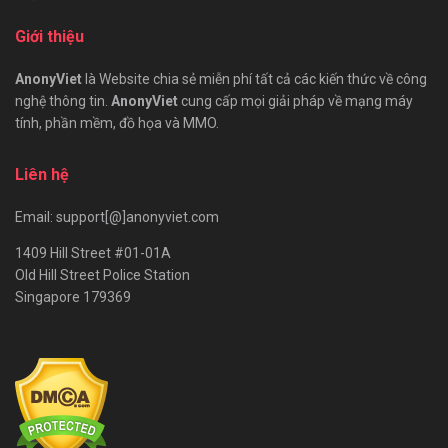
Giới thiệu
AnonyViet
là Website chia sẻ miễn phí tất cả các kiến thức về công
nghệ thông tin.
AnonyViet
cung cấp mọi giải pháp về mạng máy
tính, phần mềm, đồ họa và MMO.
Liên hệ
Email: support[@]anonyviet.com
1409 Hill Street #01-01A
Old Hill Street Police Station
Singapore 179369