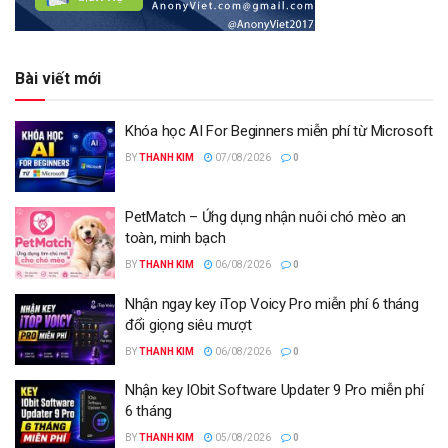
Bài viết mới
Khóa học AI For Beginners miễn phí từ Microsoft
BY
THANH KIM
07/08/2026
0
PetMatch – Ứng dụng nhận nuôi chó mèo an
toàn, minh bạch
BY
THANH KIM
06/08/2026
0
Nhận ngay key iTop Voicy Pro miễn phí 6 tháng
đổi giọng siêu mượt
BY
THANH KIM
06/08/2026
0
Nhận key IObit Software Updater 9 Pro miễn phí
6 tháng
BY
THANH KIM
05/08/2026
0