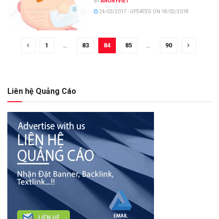
BY
ANONYVIET
24/03/2017 - UPDATED ON 18/02/2018
1
…
83
84
85
…
90
Liên hệ Quảng Cáo