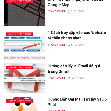
MẸO VẶT MÁY TÍNH
Google Map
BY
ANONYVIET
01/04/2017
4 Cách truy cập vào các Website
MẸO VẶT MÁY TÍNH
bị chặn nhanh nhất
BY
ANONYVIET
31/03/2017
Hướng dẫn lấy lại Email đã gửi
MẸO VẶT MÁY TÍNH
trong Gmail
BY
ANONYVIET
26/03/2017
Hướng Dẫn Gửi Mail Tự Hủy Sau 5
MẸO VẶT MÁY TÍNH
Phút