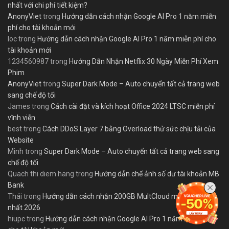
nhất với chi phí tiết kiệm?
AnonyViet
trong
Hướng dẫn cách nhận Google AI Pro 1 năm miễn
phí cho tài khoản mới
loc
trong
Hướng dẫn cách nhận Google AI Pro 1 năm miễn phí cho
tài khoản mới
1234560987
trong
Hướng Dẫn Nhận Netflix 30 Ngày Miễn Phí Xem
Phim
AnonyViet
trong
Super Dark Mode – Auto chuyển tất cả trang web
sang chế độ tối
James
trong
Cách cài đặt và kích hoạt Office 2024 LTSC miễn phí
vĩnh viễn
best
trong
Cách DDoS Layer 7 bằng Overload thử sức chịu tải của
Website
Minh
trong
Super Dark Mode – Auto chuyển tất cả trang web sang
chế độ tối
Quach thi diem hang
trong
Hướng dẫn chế ảnh số dư tài khoản MB
Bank
Thái
trong
Hướng dẫn cách nhận 200GB MultCloud miễn phí mới
nhất 2026
hiupc
trong
Hướng dẫn cách nhận Google AI Pro 1 năm miễn phí