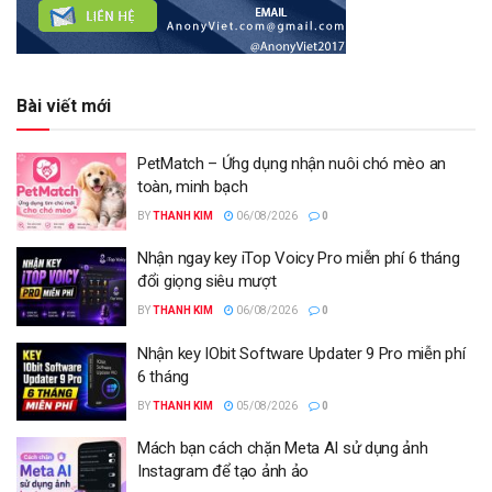
Bài viết mới
PetMatch – Ứng dụng nhận nuôi chó mèo an
toàn, minh bạch
BY
THANH KIM
06/08/2026
0
Nhận ngay key iTop Voicy Pro miễn phí 6 tháng
đổi giọng siêu mượt
BY
THANH KIM
06/08/2026
0
Nhận key IObit Software Updater 9 Pro miễn phí
6 tháng
BY
THANH KIM
05/08/2026
0
Mách bạn cách chặn Meta AI sử dụng ảnh
Instagram để tạo ảnh ảo