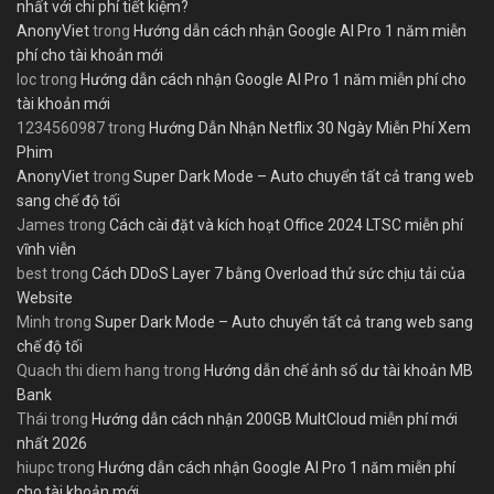
nhất với chi phí tiết kiệm?
AnonyViet
trong
Hướng dẫn cách nhận Google AI Pro 1 năm miễn
phí cho tài khoản mới
loc
trong
Hướng dẫn cách nhận Google AI Pro 1 năm miễn phí cho
tài khoản mới
1234560987
trong
Hướng Dẫn Nhận Netflix 30 Ngày Miễn Phí Xem
Phim
AnonyViet
trong
Super Dark Mode – Auto chuyển tất cả trang web
sang chế độ tối
James
trong
Cách cài đặt và kích hoạt Office 2024 LTSC miễn phí
vĩnh viễn
best
trong
Cách DDoS Layer 7 bằng Overload thử sức chịu tải của
Website
Minh
trong
Super Dark Mode – Auto chuyển tất cả trang web sang
chế độ tối
Quach thi diem hang
trong
Hướng dẫn chế ảnh số dư tài khoản MB
Bank
Thái
trong
Hướng dẫn cách nhận 200GB MultCloud miễn phí mới
nhất 2026
hiupc
trong
Hướng dẫn cách nhận Google AI Pro 1 năm miễn phí
cho tài khoản mới