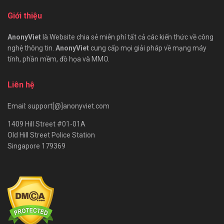
Giới thiệu
AnonyViet
là Website chia sẻ miễn phí tất cả các kiến thức về công
nghệ thông tin.
AnonyViet
cung cấp mọi giải pháp về mạng máy
tính, phần mềm, đồ họa và MMO.
Liên hệ
Email: support[@]anonyviet.com
1409 Hill Street #01-01A
Old Hill Street Police Station
Singapore 179369