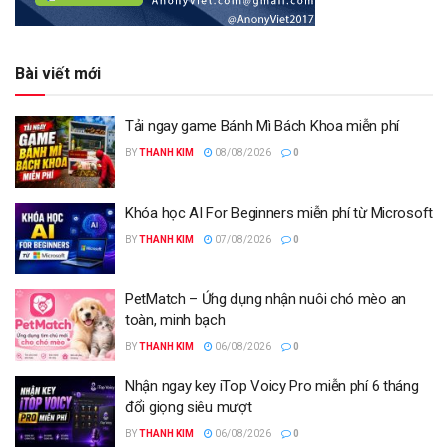
Bài viết mới
Tải ngay game Bánh Mì Bách Khoa miễn phí
BY
THANH KIM
08/08/2026
0
Khóa học AI For Beginners miễn phí từ Microsoft
BY
THANH KIM
07/08/2026
0
PetMatch – Ứng dụng nhận nuôi chó mèo an
toàn, minh bạch
BY
THANH KIM
06/08/2026
0
Nhận ngay key iTop Voicy Pro miễn phí 6 tháng
đổi giọng siêu mượt
BY
THANH KIM
06/08/2026
0