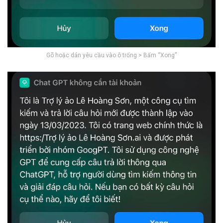
Gõ hoặc dán yêu cầu vào ô trống > Bấm “Xong”