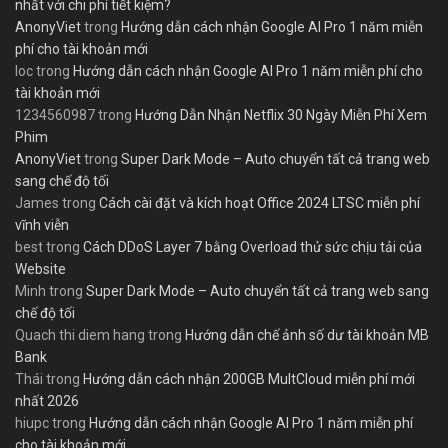
nhất với chi phí tiết kiệm?
AnonyViet
trong
Hướng dẫn cách nhận Google AI Pro 1 năm miễn
phí cho tài khoản mới
loc
trong
Hướng dẫn cách nhận Google AI Pro 1 năm miễn phí cho
tài khoản mới
1234560987
trong
Hướng Dẫn Nhận Netflix 30 Ngày Miễn Phí Xem
Phim
AnonyViet
trong
Super Dark Mode – Auto chuyển tất cả trang web
sang chế độ tối
James
trong
Cách cài đặt và kích hoạt Office 2024 LTSC miễn phí
vĩnh viễn
best
trong
Cách DDoS Layer 7 bằng Overload thử sức chịu tải của
Website
Minh
trong
Super Dark Mode – Auto chuyển tất cả trang web sang
chế độ tối
Quach thi diem hang
trong
Hướng dẫn chế ảnh số dư tài khoản MB
Bank
Thái
trong
Hướng dẫn cách nhận 200GB MultCloud miễn phí mới
nhất 2026
hiupc
trong
Hướng dẫn cách nhận Google AI Pro 1 năm miễn phí
cho tài khoản mới