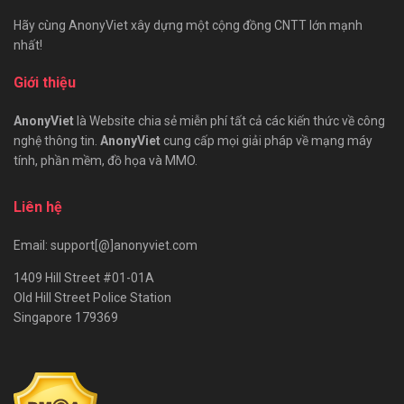
Hãy cùng AnonyViet xây dựng một cộng đồng CNTT lớn mạnh
nhất!
Giới thiệu
AnonyViet
là Website chia sẻ miễn phí tất cả các kiến thức về công
nghệ thông tin.
AnonyViet
cung cấp mọi giải pháp về mạng máy
tính, phần mềm, đồ họa và MMO.
Liên hệ
Email: support[@]anonyviet.com
1409 Hill Street #01-01A
Old Hill Street Police Station
Singapore 179369