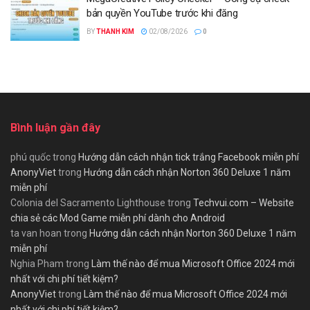
bản quyền YouTube trước khi đăng
BY
THANH KIM
02/08/2026
0
Bình luận gần đây
phú quốc
trong
Hướng dẫn cách nhận tick trắng Facebook miễn phí
AnonyViet
trong
Hướng dẫn cách nhận Norton 360 Deluxe 1 năm
miễn phí
Colonia del Sacramento Lighthouse
trong
Techvui.com – Website
chia sẻ các Mod Game miễn phí dành cho Android
ta van hoan
trong
Hướng dẫn cách nhận Norton 360 Deluxe 1 năm
miễn phí
Nghia Pham
trong
Làm thế nào để mua Microsoft Office 2024 mới
nhất với chi phí tiết kiệm?
AnonyViet
trong
Làm thế nào để mua Microsoft Office 2024 mới
nhất với chi phí tiết kiệm?