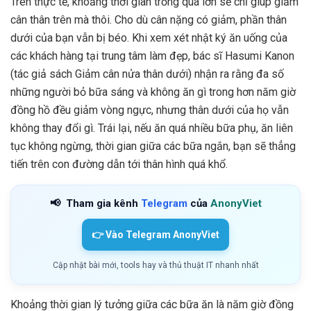
Trên thực tế, khoảng thời gian trống quá lớn sẽ chỉ giúp giảm
cân thân trên mà thôi. Cho dù cân nặng có giảm, phần thân
dưới của bạn vẫn bị béo. Khi xem xét nhật ký ăn uống của
các khách hàng tại trung tâm làm đẹp, bác sĩ Hasumi Kanon
(tác giả sách Giảm cân nửa thân dưới) nhận ra rằng đa số
những người bỏ bữa sáng và không ăn gì trong hơn năm giờ
đồng hồ đều giảm vòng ngực, nhưng thân dưới của họ vẫn
không thay đổi gì. Trái lại, nếu ăn quá nhiều bữa phụ, ăn liên
tục không ngừng, thời gian giữa các bữa ngắn, bạn sẽ thẳng
tiến trên con đường dẫn tới thân hình quá khổ.
📢
Tham gia kênh
Telegram
của
AnonyViet
👉 Vào Telegram AnonyViet
Cập nhật bài mới, tools hay và thủ thuật IT nhanh nhất
Khoảng thời gian lý tưởng giữa các bữa ăn là năm giờ đồng