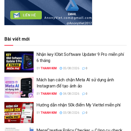
Bài viết mới
Nhận key IObit Software Updater 9 Pro miễn phí
6 tháng
BY
THANH KIM
05/08/2026
0
Mách bạn cách chặn Meta AI sử dụng ảnh
Instagram để tạo ảnh ảo
BY
THANH KIM
04/08/2026
0
Hướng dẫn nhận 50k điểm My Viettel miễn phí
BY
THANH KIM
03/08/2026
0
MegaCreative Policy Checker – Công cụ check