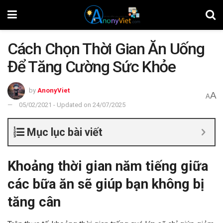
Cách Chọn Thời Gian Ăn Uống
Để Tăng Cường Sức Khỏe
by
AnonyViet
A
A
05/02/2021 - Updated on 24/07/2025
Mục lục bài viết
Kho
ả
ng th
ờ
i gian n
ă
m ti
ế
ng gi
ữ
a
c
á
c b
ữ
a
ă
n s
ẽ
gi
ú
p b
ạ
n kh
ô
ng b
ị
t
ă
ng c
â
n