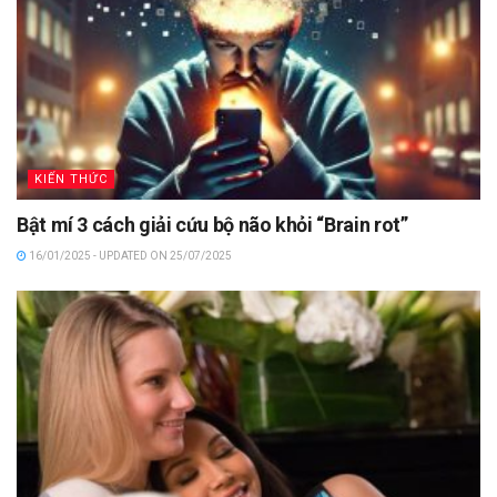
KIẾN THỨC
Bật mí 3 cách giải cứu bộ não khỏi “Brain rot”
16/01/2025 - UPDATED ON 25/07/2025