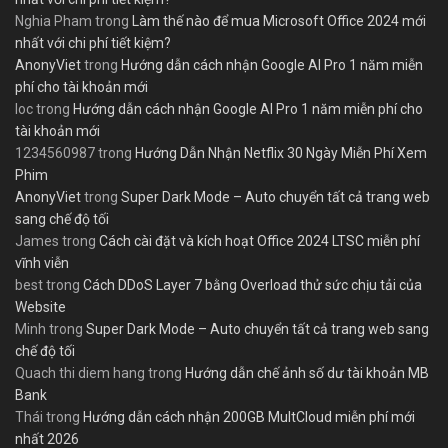
Nghia Pham
trong
Làm thế nào để mua Microsoft Office 2024 mới
nhất với chi phí tiết kiệm?
AnonyViet
trong
Hướng dẫn cách nhận Google AI Pro 1 năm miễn
phí cho tài khoản mới
loc
trong
Hướng dẫn cách nhận Google AI Pro 1 năm miễn phí cho
tài khoản mới
1234560987
trong
Hướng Dẫn Nhận Netflix 30 Ngày Miễn Phí Xem
Phim
AnonyViet
trong
Super Dark Mode – Auto chuyển tất cả trang web
sang chế độ tối
James
trong
Cách cài đặt và kích hoạt Office 2024 LTSC miễn phí
vĩnh viễn
best
trong
Cách DDoS Layer 7 bằng Overload thử sức chịu tải của
Website
Minh
trong
Super Dark Mode – Auto chuyển tất cả trang web sang
chế độ tối
Quach thi diem hang
trong
Hướng dẫn chế ảnh số dư tài khoản MB
Bank
Thái
trong
Hướng dẫn cách nhận 200GB MultCloud miễn phí mới
nhất 2026