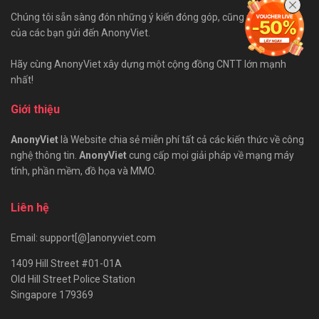
Chúng tôi sẵn sàng đón những ý kiến đóng góp, cũng như bài viết
của các bạn gửi đến AnonyViet.
Hãy cùng AnonyViet xây dựng một cộng đồng CNTT lớn mạnh
nhất!
Giới thiệu
AnonyViet
là Website chia sẻ miễn phí tất cả các kiến thức về công
nghệ thông tin.
AnonyViet
cung cấp mọi giải pháp về mạng máy
tính, phần mềm, đồ họa và MMO.
Liên hệ
Email: support[@]anonyviet.com
1409 Hill Street #01-01A
Old Hill Street Police Station
Singapore 179369