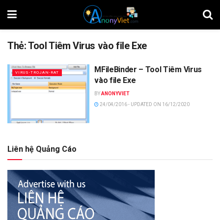
Thẻ:
Tool Tiêm Virus vào file Exe
MFileBinder – Tool Tiêm Virus
VIRUS-TROJAN-RAT
vào file Exe
BY
ANONYVIET
24/04/2016 - UPDATED ON 16/12/2020
Liên hệ Quảng Cáo