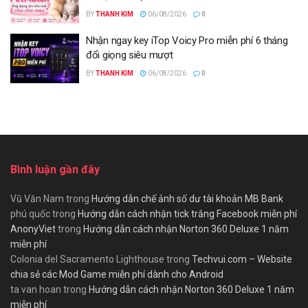
BY
THANH KIM
06/08/2026
0
Nhận ngay key iTop Voicy Pro miễn phí 6 tháng
đổi giọng siêu mượt
BY
THANH KIM
06/08/2026
0
Bình luận gần đây
Vũ Văn Nam
trong
Hướng dẫn chế ảnh số dư tài khoản MB Bank
phú quốc
trong
Hướng dẫn cách nhận tick trắng Facebook miễn phí
AnonyViet
trong
Hướng dẫn cách nhận Norton 360 Deluxe 1 năm
miễn phí
Colonia del Sacramento Lighthouse
trong
Techvui.com – Website
chia sẻ các Mod Game miễn phí dành cho Android
ta van hoan
trong
Hướng dẫn cách nhận Norton 360 Deluxe 1 năm
miễn phí