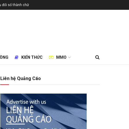
 đổi số thành chữ
HÒNG
KIẾN THỨC
MMO
Liên hệ Quảng Cáo