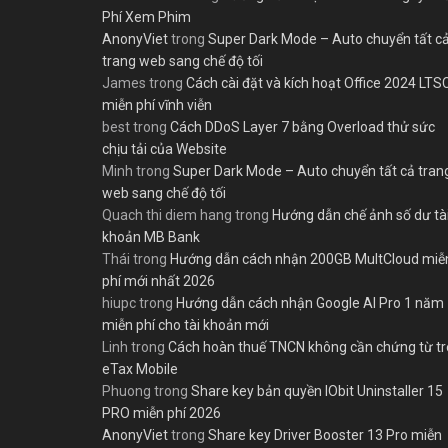
Phí Xem Phim
AnonyViet
trong
Super Dark Mode – Auto chuyển tất c
trang web sang chế độ tối
James
trong
Cách cài đặt và kích hoạt Office 2024 LTS
miễn phí vĩnh viễn
best
trong
Cách DDoS Layer 7 bằng Overload thử sức
chịu tải của Website
Minh
trong
Super Dark Mode – Auto chuyển tất cả tran
web sang chế độ tối
Quach thi diem hang
trong
Hướng dẫn chế ảnh số dư tà
khoản MB Bank
Thái
trong
Hướng dẫn cách nhận 200GB MultCloud miễ
phí mới nhất 2026
hiupc
trong
Hướng dẫn cách nhận Google AI Pro 1 năm
miễn phí cho tài khoản mới
Linh
trong
Cách hoàn thuế TNCN không cần chứng từ t
eTax Mobile
Phuong
trong
Share key bản quyền IObit Uninstaller 15
PRO miễn phí 2026
AnonyViet
trong
Share key Driver Booster 13 Pro miễn