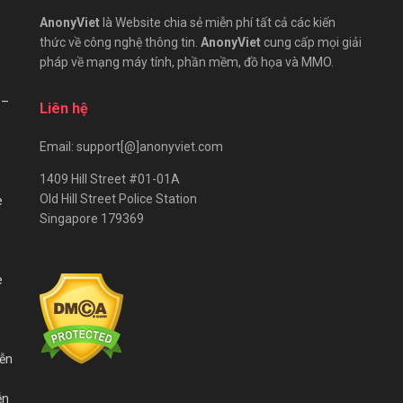
AnonyViet
là Website chia sẻ miễn phí tất cả các kiến
thức về công nghệ thông tin.
AnonyViet
cung cấp mọi giải
pháp về mạng máy tính, phần mềm, đồ họa và MMO.
 –
Liên hệ
Email: support[@]anonyviet.com
1409 Hill Street #01-01A
Old Hill Street Police Station
e
Singapore 179369
e
iễn
ễn