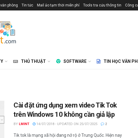
 văn phòng
Tin tức
Mail ảo tạm thời miễn phí
Tools tra cứu thông tin
Công cụ
TY
THỦ THUẬT
SOFTWARE
TIN HỌC VĂN P
Cài đặt ứng dụng xem video Tik Tok
trên Windows 10 không cần giả lập
BY
LMINT
14/07/2018 - UPDATED ON 25/07/2025
2
Tik tok là mạng xã hội đang nở rộ ở Trung Quốc. Hiện nay