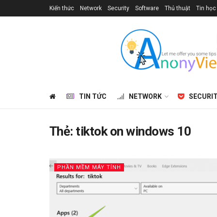
Kiến thức
Network
Security
Software
Thủ thuật
Tin học
TIN TỨC
NETWORK
SECURI
Thẻ:
tiktok on windows 10
PHẦN MỀM MÁY TÍNH