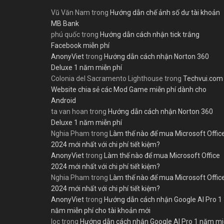
Vũ Văn Nam
trong
Hướng dẫn chế ảnh số dư tài khoản
MB Bank
phú quốc
trong
Hướng dẫn cách nhận tick trắng
Facebook miễn phí
AnonyViet
trong
Hướng dẫn cách nhận Norton 360
Deluxe 1 năm miễn phí
Colonia del Sacramento Lighthouse
trong
Techvui.com
Website chia sẻ các Mod Game miễn phí dành cho
Android
ta van hoan
trong
Hướng dẫn cách nhận Norton 360
Deluxe 1 năm miễn phí
Nghia Pham
trong
Làm thế nào để mua Microsoft Offic
2024 mới nhất với chi phí tiết kiệm?
AnonyViet
trong
Làm thế nào để mua Microsoft Office
2024 mới nhất với chi phí tiết kiệm?
Nghia Pham
trong
Làm thế nào để mua Microsoft Offic
2024 mới nhất với chi phí tiết kiệm?
AnonyViet
trong
Hướng dẫn cách nhận Google AI Pro 1
năm miễn phí cho tài khoản mới
loc
trong
Hướng dẫn cách nhận Google AI Pro 1 năm m