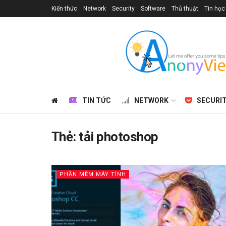
Kiến thức
Network
Security
Software
Thủ thuật
Tin học
TIN TỨC
NETWORK
SECURI
Thẻ:
tải photoshop
PHẦN MỀM MÁY TÍNH