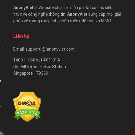
AnonyViet
là Website chia sẻ miễn phí tất cả các kiến
thức về công nghệ thông tin.
AnonyViet
cung cấp mọi giải
pháp về mạng máy tính, phần mềm, đồ họa và MMO.
Liên hệ
 –
Email: support[@]anonyviet.com
1409 Hill Street #01-01A
Old Hill Street Police Station
Singapore 179369
e
e
iễn