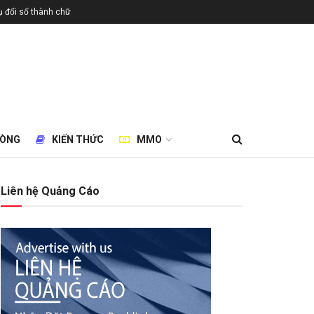
 đổi số thành chữ
HÒNG
KIẾN THỨC
MMO
Liên hệ Quảng Cáo