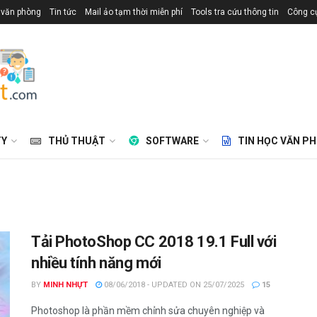
 văn phòng
Tin tức
Mail ảo tạm thời miễn phí
Tools tra cứu thông tin
Công cụ
TY
THỦ THUẬT
SOFTWARE
TIN HỌC VĂN P
Tải PhotoShop CC 2018 19.1 Full với
nhiều tính năng mới
BY
MINH NHỰT
08/06/2018 - UPDATED ON 25/07/2025
15
Photoshop là phần mềm chỉnh sửa chuyên nghiệp và