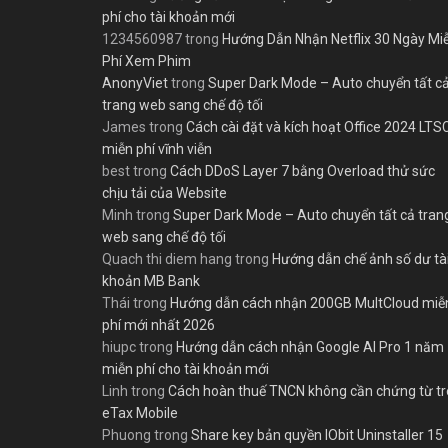
phí cho tài khoản mới
1234560987
trong
Hướng Dẫn Nhận Netflix 30 Ngày Mi
Phí Xem Phim
AnonyViet
trong
Super Dark Mode – Auto chuyển tất c
trang web sang chế độ tối
James
trong
Cách cài đặt và kích hoạt Office 2024 LTS
miễn phí vĩnh viễn
best
trong
Cách DDoS Layer 7 bằng Overload thử sức
chịu tải của Website
Minh
trong
Super Dark Mode – Auto chuyển tất cả tran
web sang chế độ tối
Quach thi diem hang
trong
Hướng dẫn chế ảnh số dư tà
khoản MB Bank
Thái
trong
Hướng dẫn cách nhận 200GB MultCloud miễ
phí mới nhất 2026
hiupc
trong
Hướng dẫn cách nhận Google AI Pro 1 năm
miễn phí cho tài khoản mới
Linh
trong
Cách hoàn thuế TNCN không cần chứng từ t
eTax Mobile
Phuong
trong
Share key bản quyền IObit Uninstaller 15