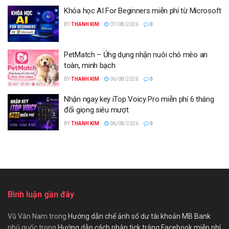
Khóa học AI For Beginners miễn phí từ Microsoft
BY
THANH KIM
07/08/2026
0
PetMatch – Ứng dụng nhận nuôi chó mèo an
toàn, minh bạch
BY
THANH KIM
06/08/2026
0
Nhận ngay key iTop Voicy Pro miễn phí 6 tháng
đổi giọng siêu mượt
BY
THANH KIM
06/08/2026
0
Bình luận gần đây
Vũ Văn Nam
trong
Hướng dẫn chế ảnh số dư tài khoản MB Bank
phú quốc
trong
Hướng dẫn cách nhận tick trắng Facebook miễn phí