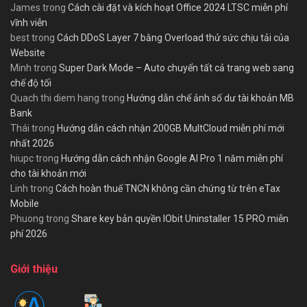
James
trong
Cách cài đặt và kích hoạt Office 2024 LTSC miễn phí
vĩnh viễn
best
trong
Cách DDoS Layer 7 bằng Overload thử sức chịu tải của
Website
Minh
trong
Super Dark Mode – Auto chuyển tất cả trang web sang
chế độ tối
Quach thi diem hang
trong
Hướng dẫn chế ảnh số dư tài khoản MB
Bank
Thái
trong
Hướng dẫn cách nhận 200GB MultCloud miễn phí mới
nhất 2026
hiupc
trong
Hướng dẫn cách nhận Google AI Pro 1 năm miễn phí
cho tài khoản mới
Linh
trong
Cách hoàn thuế TNCN không cần chứng từ trên eTax
Mobile
Phuong
trong
Share key bản quyền IObit Uninstaller 15 PRO miễn
phí 2026
Giới thiệu