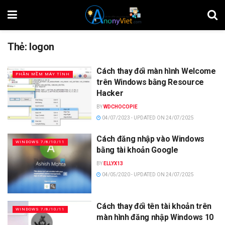
Thẻ:
logon
Cách thay đổi màn hình Welcome
PHẦN MỀM MÁY TÍNH
trên Windows bằng Resource
Hacker
BY
WDCHOCOPIE
04/07/2023 - UPDATED ON 24/07/2025
Cách đăng nhập vào Windows
WINDOWS 7/8/10/11
bằng tài khoản Google
BY
ELLYX13
04/05/2020 - UPDATED ON 24/07/2025
Cách thay đổi tên tài khoản trên
WINDOWS 7/8/10/11
màn hình đăng nhập Windows 10