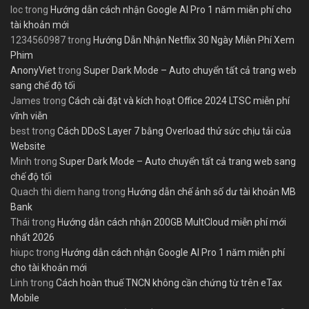
loc
trong
Hướng dẫn cách nhận Google AI Pro 1 năm miễn phí cho
tài khoản mới
1234560987
trong
Hướng Dẫn Nhận Netflix 30 Ngày Miễn Phí Xem
Phim
AnonyViet
trong
Super Dark Mode – Auto chuyển tất cả trang web
sang chế độ tối
James
trong
Cách cài đặt và kích hoạt Office 2024 LTSC miễn phí
vĩnh viễn
best
trong
Cách DDoS Layer 7 bằng Overload thử sức chịu tải của
Website
Minh
trong
Super Dark Mode – Auto chuyển tất cả trang web sang
chế độ tối
Quach thi diem hang
trong
Hướng dẫn chế ảnh số dư tài khoản MB
Bank
Thái
trong
Hướng dẫn cách nhận 200GB MultCloud miễn phí mới
nhất 2026
hiupc
trong
Hướng dẫn cách nhận Google AI Pro 1 năm miễn phí
cho tài khoản mới
Linh
trong
Cách hoàn thuế TNCN không cần chứng từ trên eTax
Mobile