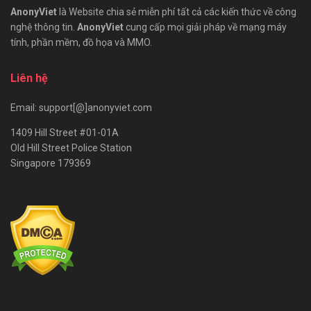
AnonyViet
là Website chia sẻ miễn phí tất cả các kiến thức về công
nghệ thông tin.
AnonyViet
cung cấp mọi giải pháp về mạng máy
tính, phần mềm, đồ họa và MMO.
Liên hệ
Email: support[@]anonyviet.com
1409 Hill Street #01-01A
Old Hill Street Police Station
Singapore 179369