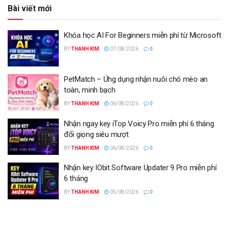
Bài viết mới
Khóa học AI For Beginners miễn phí từ Microsoft
BY
THANH KIM
07/08/2026
0
PetMatch – Ứng dụng nhận nuôi chó mèo an
toàn, minh bạch
BY
THANH KIM
06/08/2026
0
Nhận ngay key iTop Voicy Pro miễn phí 6 tháng
đổi giọng siêu mượt
BY
THANH KIM
06/08/2026
0
Nhận key IObit Software Updater 9 Pro miễn phí
6 tháng
BY
THANH KIM
05/08/2026
0