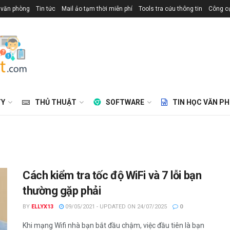
 văn phòng
Tin tức
Mail ảo tạm thời miễn phí
Tools tra cứu thông tin
Công cụ
TY
THỦ THUẬT
SOFTWARE
TIN HỌC VĂN P
Cách kiểm tra tốc độ WiFi và 7 lỗi bạn
thường gặp phải
BY
ELLYX13
09/05/2021 - UPDATED ON 24/07/2025
0
Khi mạng Wifi nhà bạn bắt đầu chậm, việc đầu tiên là bạn