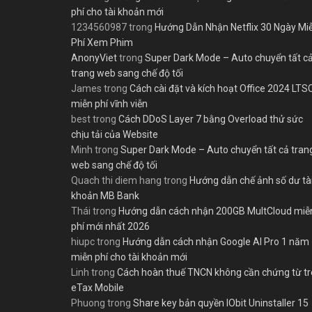
phí cho tài khoản mới
1234560987
trong
Hướng Dẫn Nhận Netflix 30 Ngày Mi
Phí Xem Phim
AnonyViet
trong
Super Dark Mode – Auto chuyển tất c
trang web sang chế độ tối
James
trong
Cách cài đặt và kích hoạt Office 2024 LTS
miễn phí vĩnh viễn
best
trong
Cách DDoS Layer 7 bằng Overload thử sức
chịu tải của Website
Minh
trong
Super Dark Mode – Auto chuyển tất cả tran
web sang chế độ tối
Quach thi diem hang
trong
Hướng dẫn chế ảnh số dư tà
khoản MB Bank
Thái
trong
Hướng dẫn cách nhận 200GB MultCloud miễ
phí mới nhất 2026
hiupc
trong
Hướng dẫn cách nhận Google AI Pro 1 năm
miễn phí cho tài khoản mới
Linh
trong
Cách hoàn thuế TNCN không cần chứng từ t
eTax Mobile
Phuong
trong
Share key bản quyền IObit Uninstaller 15