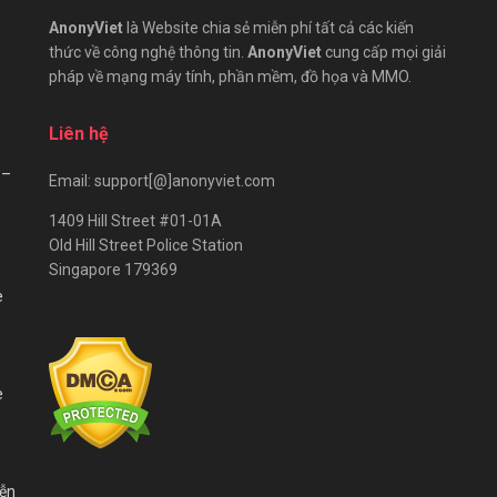
AnonyViet
là Website chia sẻ miễn phí tất cả các kiến
thức về công nghệ thông tin.
AnonyViet
cung cấp mọi giải
pháp về mạng máy tính, phần mềm, đồ họa và MMO.
Liên hệ
 –
Email: support[@]anonyviet.com
1409 Hill Street #01-01A
Old Hill Street Police Station
Singapore 179369
e
e
iễn