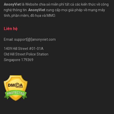
AnonyViet
là Website chia sẻ miễn phí tất cả các kiến thức về công
nghệ thông tin.
AnonyViet
cung cấp mọi giải pháp về mạng máy
tính, phần mềm, đồ họa và MMO.
Liên hệ
Email: support[@]anonyviet.com
1409 Hill Street #01-01A
Old Hill Street Police Station
Singapore 179369