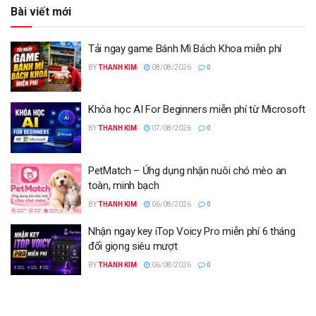
Bài viết mới
Tải ngay game Bánh Mì Bách Khoa miễn phí
BY
THANH KIM
08/08/2026
0
Khóa học AI For Beginners miễn phí từ Microsoft
BY
THANH KIM
07/08/2026
0
PetMatch – Ứng dụng nhận nuôi chó mèo an
toàn, minh bạch
BY
THANH KIM
06/08/2026
0
Nhận ngay key iTop Voicy Pro miễn phí 6 tháng
đổi giọng siêu mượt
BY
THANH KIM
06/08/2026
0