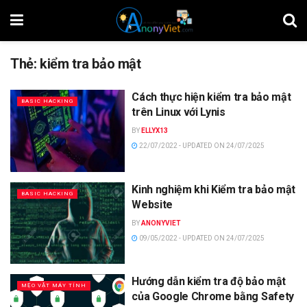
Thẻ:
kiểm tra bảo mật
Cách thực hiện kiểm tra bảo mật
BASIC HACKING
trên Linux với Lynis
BY
ELLYX13
22/07/2022 - UPDATED ON 24/07/2025
Kinh nghiệm khi Kiểm tra bảo mật
BASIC HACKING
Website
BY
ANONYVIET
09/05/2022 - UPDATED ON 24/07/2025
Hướng dẫn kiểm tra độ bảo mật
MẸO VẶT MÁY TÍNH
của Google Chrome bằng Safety