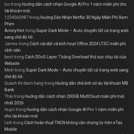
loc
trong
Hướng dẫn cách nhận Google AI Pro 1 năm miễn phí cho
tài khoản mới
1234560987
trong
Hướng Dẫn Nhận Netflix 30 Ngày Miễn Phí Xem
Phim
AnonyViet
trong
Super Dark Mode – Auto chuyển tất cả trang web
sang chế độ tối
James
trong
Cách cài đặt và kích hoạt Office 2024 LTSC miễn phí
vĩnh viễn
best
trong
Cách DDoS Layer 7 bằng Overload thử sức chịu tải của
Website
Minh
trong
Super Dark Mode – Auto chuyển tất cả trang web sang
chế độ tối
Quach thi diem hang
trong
Hướng dẫn chế ảnh số dư tài khoản MB
Bank
Thái
trong
Hướng dẫn cách nhận 200GB MultCloud miễn phí mới
nhất 2026
hiupc
trong
Hướng dẫn cách nhận Google AI Pro 1 năm miễn phí
cho tài khoản mới
Linh
trong
Cách hoàn thuế TNCN không cần chứng từ trên eTax
Mobile