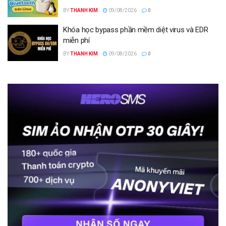
BY
THANH KIM
09/08/2026
0
Khóa học bypass phần mềm diệt virus và EDR
miễn phí
BY
THANH KIM
09/08/2026
0