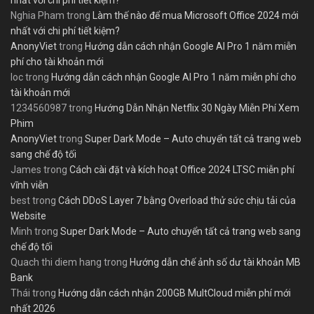
nhất với chi phí tiết kiệm?
Nghia Pham
trong
Làm thế nào để mua Microsoft Office 2024 mới
nhất với chi phí tiết kiệm?
AnonyViet
trong
Hướng dẫn cách nhận Google AI Pro 1 năm miễn
phí cho tài khoản mới
loc
trong
Hướng dẫn cách nhận Google AI Pro 1 năm miễn phí cho
tài khoản mới
1234560987
trong
Hướng Dẫn Nhận Netflix 30 Ngày Miễn Phí Xem
Phim
AnonyViet
trong
Super Dark Mode – Auto chuyển tất cả trang web
sang chế độ tối
James
trong
Cách cài đặt và kích hoạt Office 2024 LTSC miễn phí
vĩnh viễn
best
trong
Cách DDoS Layer 7 bằng Overload thử sức chịu tải của
Website
Minh
trong
Super Dark Mode – Auto chuyển tất cả trang web sang
chế độ tối
Quach thi diem hang
trong
Hướng dẫn chế ảnh số dư tài khoản MB
Bank
Thái
trong
Hướng dẫn cách nhận 200GB MultCloud miễn phí mới
nhất 2026