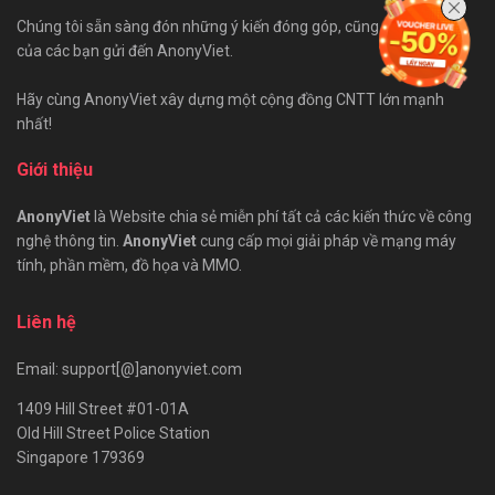
Chúng tôi sẵn sàng đón những ý kiến đóng góp, cũng như bài viết
của các bạn gửi đến AnonyViet.
Hãy cùng AnonyViet xây dựng một cộng đồng CNTT lớn mạnh
nhất!
Giới thiệu
AnonyViet
là Website chia sẻ miễn phí tất cả các kiến thức về công
nghệ thông tin.
AnonyViet
cung cấp mọi giải pháp về mạng máy
tính, phần mềm, đồ họa và MMO.
Liên hệ
Email: support[@]anonyviet.com
1409 Hill Street #01-01A
Old Hill Street Police Station
Singapore 179369