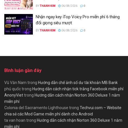
BY
THANH KIM
06/08/2026
0
Nhận ngay key iTop Voicy Pro miễn phí 6 tháng
đổi giọng siêu mượt
BY
THANH KIM
06/08/2026
0
Bình luận gần đây
Vũ Văn Nam
trong
Hướng dẫn chế ảnh số dư tài khoản MB Bank
phú quốc
trong
Hướng dẫn cách nhận tick trắng Facebook miễn phí
AnonyViet
trong
Hướng dẫn cách nhận Norton 360 Deluxe 1 năm
miễn phí
Colonia del Sacramento Lighthouse
trong
Techvui.com – Website
chia sẻ các Mod Game miễn phí dành cho Android
ta van hoan
trong
Hướng dẫn cách nhận Norton 360 Deluxe 1 năm
miễn phí