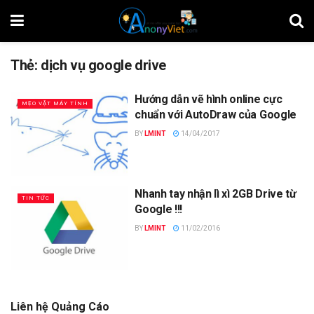
Thẻ:
dịch vụ google drive
Hướng dẫn vẽ hình online cực
MẸO VẶT MÁY TÍNH
chuẩn với AutoDraw của Google
BY
LMINT
14/04/2017
Nhanh tay nhận lì xì 2GB Drive từ
TIN TỨC
Google !!!
BY
LMINT
11/02/2016
Liên hệ Quảng Cáo