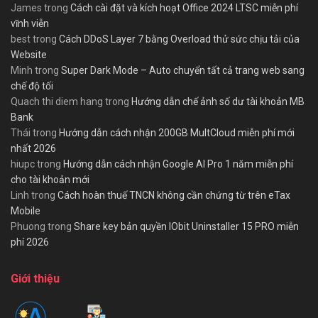
James
trong
Cách cài đặt và kích hoạt Office 2024 LTSC miễn phí
vĩnh viễn
best
trong
Cách DDoS Layer 7 bằng Overload thử sức chịu tải của
Website
Minh
trong
Super Dark Mode – Auto chuyển tất cả trang web sang
chế độ tối
Quach thi diem hang
trong
Hướng dẫn chế ảnh số dư tài khoản MB
Bank
Thái
trong
Hướng dẫn cách nhận 200GB MultCloud miễn phí mới
nhất 2026
hiupc
trong
Hướng dẫn cách nhận Google AI Pro 1 năm miễn phí
cho tài khoản mới
Linh
trong
Cách hoàn thuế TNCN không cần chứng từ trên eTax
Mobile
Phuong
trong
Share key bản quyền IObit Uninstaller 15 PRO miễn
phí 2026
Giới thiệu