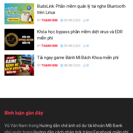
BudsLink: Phần mềm quản lý tai nghe Bluetooth
trên Linux
BY
THANH KIM
09/08/2026
0
Khóa học bypass phần mềm diệt virus và EDR
miễn phí
BY
THANH KIM
09/08/2026
0
Tải ngay game Bánh Mì Bách Khoa miễn phí
BY
THANH KIM
08/08/2026
0
Bình luận gần đây
Vũ Văn Nam
trong
Hướng dẫn chế ảnh số dư tài khoản MB Bank
phú quốc
trong
Hướng dẫn cách nhận tick trắng Facebook miễn phí